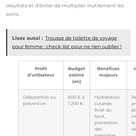
résultats et d’éviter de multiplier inutilement les
soins.
Lisez aussi :
Trousse de toilette de voyage
pour femme : check-list pour ne rien oublier !
Profil
Budget
Bénéfices
d’utilisateur
estimé
majeurs
(an)
Débutant(e) ou
600 € à
Hydratation
Ré
prévention
1 200 €
cutanée,
pr
éclat du
po
teint,
in
prévention
la
des
s
premières