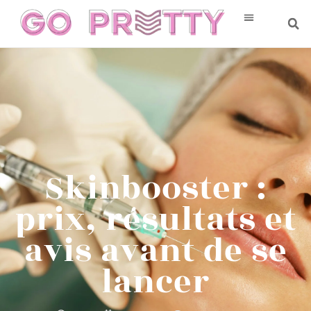
Skinbooster :
prix, résultats et
avis avant de se
lancer