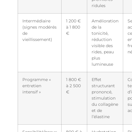
ridules
Intermédiaire
1 200 €
Amélioration
Se
(signes modérés
à 1 800
de la
a
de
€
tonicité,
ce
vieillissement)
réduction
en
visible des
fr
rides, peau
né
plus
lumineuse
Programme «
1 800 €
Effet
Co
entretien
à 2 500
structurant
t
intensif »
€
prononcé,
d’
stimulation
po
du collagène
su
et de
a
l’élastine
Sensibilité/peaux
800 € à
Hydratation
Ri