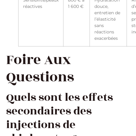
réactives
1 600 €
douce,
d’
entretien de
se
l’élasticité
p
sans
s
réactions
in
exacerbées
Foire Aux
Questions
Quels sont les effets
secondaires des
injections de