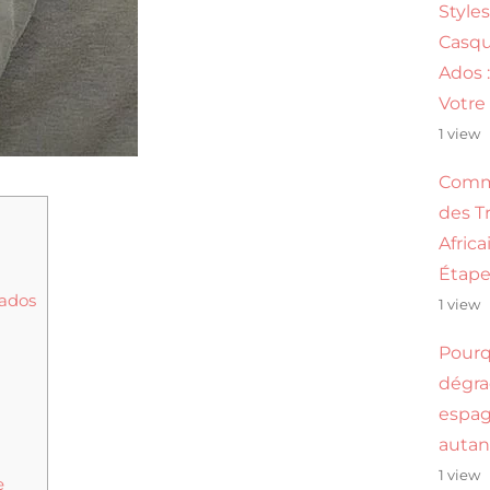
Style
Casqu
Ados 
Votre
1 view
Comm
des T
Africa
Étape
 ados
1 view
Pourq
dégr
espag
autan
1 view
e