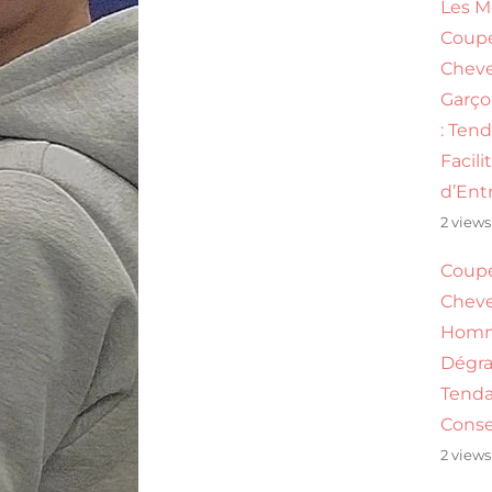
Les M
Coup
Chev
Garço
: Ten
Facili
d’Ent
2 views
Coup
Chev
Homm
Dégra
Tenda
Conse
2 views