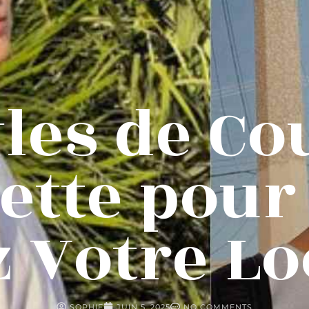
yles de Co
ette pour 
 Votre Lo
SOPHIE
JUIN 5, 2025
NO COMMENTS