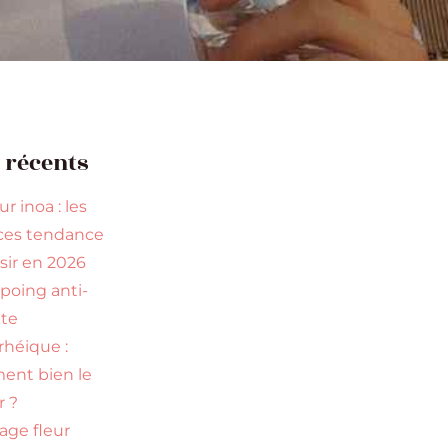
s récents
r inoa : les
ces tendance
isir en 2026
oing anti-
te
rhéique :
nt bien le
r ?
age fleur