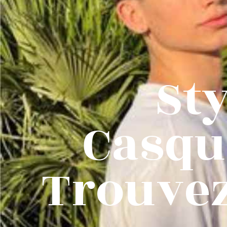
St
Casqu
Trouvez