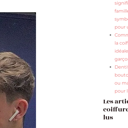
signif
famill
symbo
pour u
Comme
la coi
idéal
garço
Dentif
bouto
ou ma
pour 
Les arti
coiffure
lus