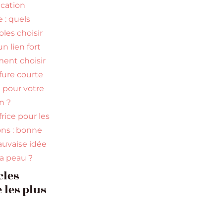
ication
e : quels
les choisir
n lien fort
nt choisir
ffure courte
e pour votre
n ?
rice pour les
ns : bonne
uvaise idée
la peau ?
cles
 les plus