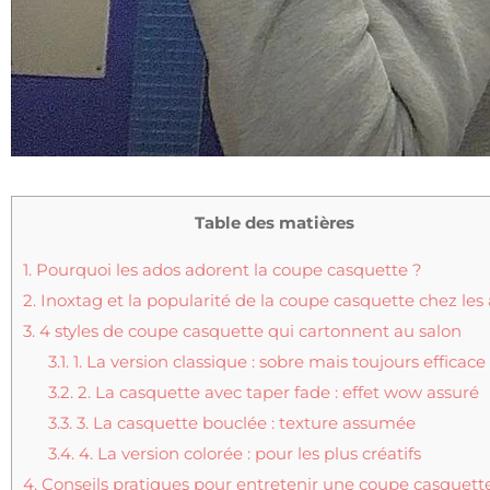
Table des matières
1.
Pourquoi les ados adorent la coupe casquette ?
2.
Inoxtag et la popularité de la coupe casquette chez les
3.
4 styles de coupe casquette qui cartonnent au salon
3.1.
1. La version classique : sobre mais toujours efficace
3.2.
2. La casquette avec taper fade : effet wow assuré
3.3.
3. La casquette bouclée : texture assumée
3.4.
4. La version colorée : pour les plus créatifs
4.
Conseils pratiques pour entretenir une coupe casquett