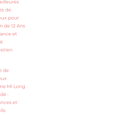
eilleures
es de
eux pour
n de 12 Ans
dance et
té
retien
e de
eux
e Mi Long
dé :
nces et
ils