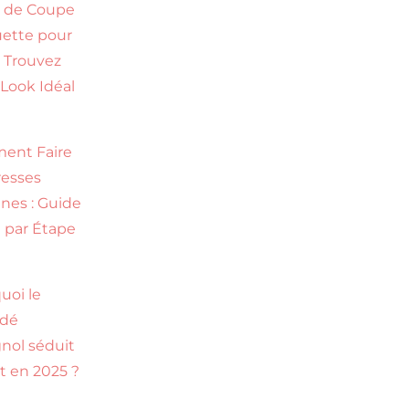
s de Coupe
ette pour
: Trouvez
 Look Idéal
ent Faire
resses
ines : Guide
 par Étape
uoi le
adé
nol séduit
t en 2025 ?