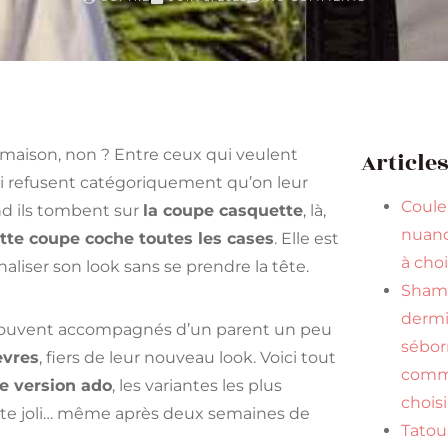
la maison, non ? Entre ceux qui veulent
Article
i refusent catégoriquement qu’on leur
Couleu
nd ils tombent sur
la coupe casquette
, là,
nuan
tte coupe coche toutes les cases
. Elle est
à cho
naliser son look sans se prendre la tête.
Shamp
dermi
 souvent accompagnés d’un parent un peu
sébor
èvres
, fiers de leur nouveau look. Voici tout
comme
e version ado
, les variantes les plus
choisi
este joli… même après deux semaines de
Tatou