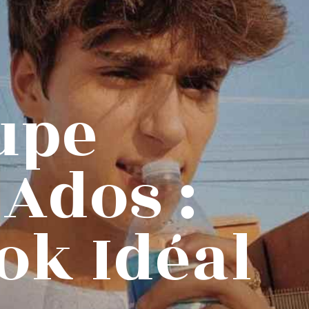
upe
Ados :
ok Idéal