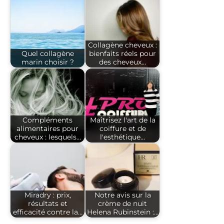
Collagène cheveux :
Quel collagène
bienfaits réels pour
marin choisir ?
des cheveux…
Compléments
Maîtrisez l'art de la
alimentaires pour
coiffure et de
cheveux : lesquels…
l'esthétique…
Miradry : prix,
Notre avis sur la
résultats et
crème de nuit
efficacité contre la…
Helena Rubinstein :…