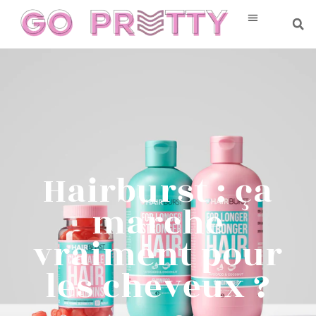
Hairburst : ça
marche
vraiment pour
les cheveux ?