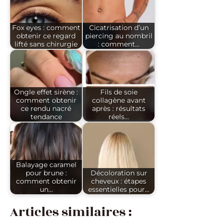
Fox eyes : comment
Cicatrisation d’un
obtenir ce regard
piercing au nombril
lifté sans chirurgie
: comment…
Ongle effet sirène :
Fils de soie
comment obtenir
collagène avant
ce rendu nacré
après : résultats
tendance
réels…
Balayage caramel
pour brune :
Décoloration sur
comment obtenir
cheveux : étapes
un…
essentielles pour…
Articles similaires :