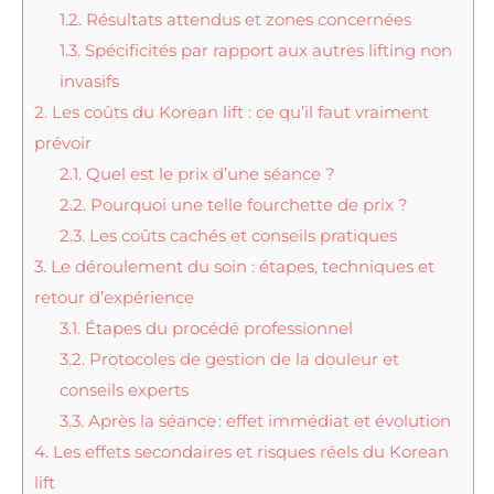
1.2.
Résultats attendus et zones concernées
1.3.
Spécificités par rapport aux autres lifting non
invasifs
2.
Les coûts du Korean lift : ce qu’il faut vraiment
prévoir
2.1.
Quel est le prix d’une séance ?
2.2.
Pourquoi une telle fourchette de prix ?
2.3.
Les coûts cachés et conseils pratiques
3.
Le déroulement du soin : étapes, techniques et
retour d’expérience
3.1.
Étapes du procédé professionnel
3.2.
Protocoles de gestion de la douleur et
conseils experts
3.3.
Après la séance : effet immédiat et évolution
4.
Les effets secondaires et risques réels du Korean
lift