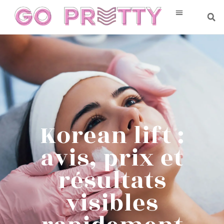
Korean lift :
avis, prix et
résultats
visibles