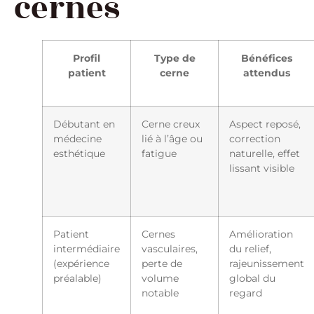
cernes
Profil
Type de
Bénéfices
patient
cerne
attendus
Débutant en
Cerne creux
Aspect reposé,
médecine
lié à l’âge ou
correction
esthétique
fatigue
naturelle, effet
lissant visible
Patient
Cernes
Amélioration
intermédiaire
vasculaires,
du relief,
(expérience
perte de
rajeunissement
préalable)
volume
global du
notable
regard