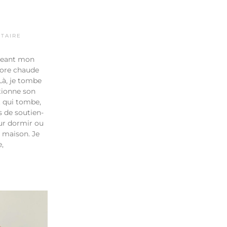
TAIRE
geant mon
ncore chaude
à, je tombe
ntionne son
et qui tombe,
s de soutien-
ur dormir ou
a maison. Je
e,