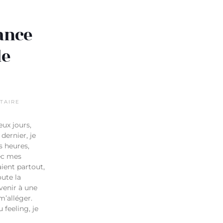
ance
le
TAIRE
eux jours,
dernier, je
s heures,
ec mes
aient partout,
oute la
venir à une
m’alléger.
 feeling, je