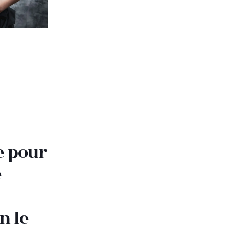
e pour
e
n le