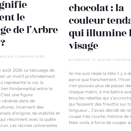
gnifie
chocolat : la
ent le
couleur tend
ge de l’Arbre
qui illumine 
 ?
visage
AUCUN COMMENTAIRE
01/08/2026
AUCUN COMMEN
 2 août 2026 Le tatouage de
Je me suis rasée la tête il y a d
 est un motif profondément
parce que franchement, l’hiver 
 représente la vie, la
n’en pouvais plus de passer de
e lien fondamental entre le
chaque matin, à me battre av
. C’est une figure
boucles rebelles qui s’accroch
 vénérée dans de
qui faisaient des frisottis sur t
ltures, incarnant des
longueur… J’avais décidé de re
sels d’origine, de stabilité et
coupe très courte, histoire de 
qui résonnent avec la quête
Mais voilà, à force de couper au
cun. Les racines universelles