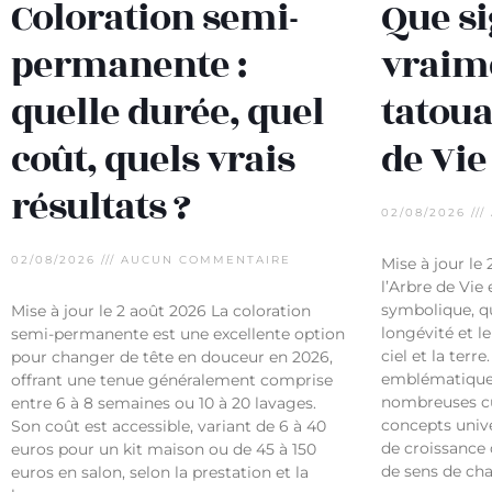
Coloration semi-
Que si
permanente :
vraim
quelle durée, quel
tatoua
coût, quels vrais
de Vie
résultats ?
02/08/2026
02/08/2026
AUCUN COMMENTAIRE
Mise à jour le
l’Arbre de Vie
symbolique, qui
Mise à jour le 2 août 2026 La coloration
longévité et l
semi-permanente est une excellente option
ciel et la terre
pour changer de tête en douceur en 2026,
emblématique
offrant une tenue généralement comprise
nombreuses cu
entre 6 à 8 semaines ou 10 à 20 lavages.
concepts univer
Son coût est accessible, variant de 6 à 40
de croissance 
euros pour un kit maison ou de 45 à 150
de sens de cha
euros en salon, selon la prestation et la