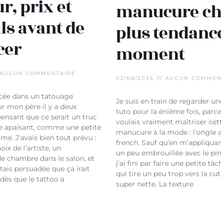
r, prix et
manucure chi
ls avant de
plus tendanc
cer
moment
AUCUN COMMENTAIRE
02/08/2026
AUCUN COMMEN
ncée dans un tatouage
Je suis en train de regarder u
mon père il y a deux
tuto pour la énième fois, parce
ensant que ce serait un truc
voulais vraiment maîtriser cet
ue apaisant, comme une petite
manucure à la mode : l’ongle
me. J’avais bien tout prévu :
french. Sauf qu’en m’appliquan
oix de l’artiste, un
un peu embrouillée avec le pin
 chambre dans le salon, et
j’ai fini par faire une petite t
tais persuadée que ça irait
qui tire un peu trop vers la cut
 dès que le tattoo a
super nette. La texture