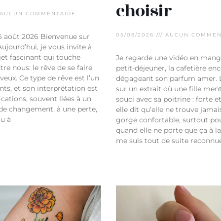
choisir
AUCUN COMMENTAIRE
05/08/2026
AUCUN COMMEN
 6 août 2026 Bienvenue sur
Aujourd’hui, je vous invite à
jet fascinant qui touche
Je regarde une vidéo en man
re nous: le rêve de se faire
petit-déjeuner, la cafetière e
veux. Ce type de rêve est l’un
dégageant son parfum amer. L
nts, et son interprétation est
sur un extrait où une fille me
ications, souvent liées à un
souci avec sa poitrine : forte 
 de changement, à une perte,
elle dit qu’elle ne trouve jamai
ou à
gorge confortable, surtout po
quand elle ne porte que ça à l
me suis tout de suite reconnu