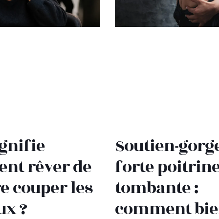
gnifie
Soutien-gorg
ent rêver de
forte poitrin
re couper les
tombante :
ux ?
comment bie