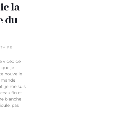
c la
e du
TAIRE
ne vidéo de
 que je
te nouvelle
 amande
t, je me suis
ceau fin et
âche blanche
icule, pas