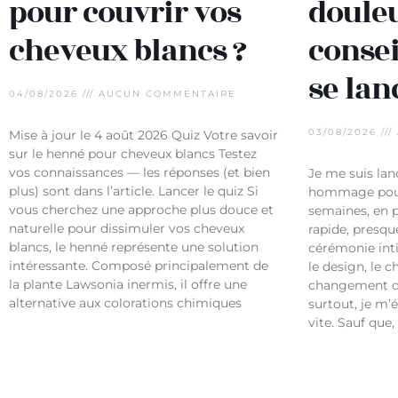
pour couvrir vos
douleu
cheveux blancs ?
consei
se lan
04/08/2026
AUCUN COMMENTAIRE
03/08/2026
Mise à jour le 4 août 2026 Quiz Votre savoir
sur le henné pour cheveux blancs Testez
vos connaissances — les réponses (et bien
Je me suis la
plus) sont dans l’article. Lancer le quiz Si
hommage pour 
vous cherchez une approche plus douce et
semaines, en p
naturelle pour dissimuler vos cheveux
rapide, presq
blancs, le henné représente une solution
cérémonie inti
intéressante. Composé principalement de
le design, le ch
la plante Lawsonia inermis, il offre une
changement de
alternative aux colorations chimiques
surtout, je m’é
vite. Sauf que,