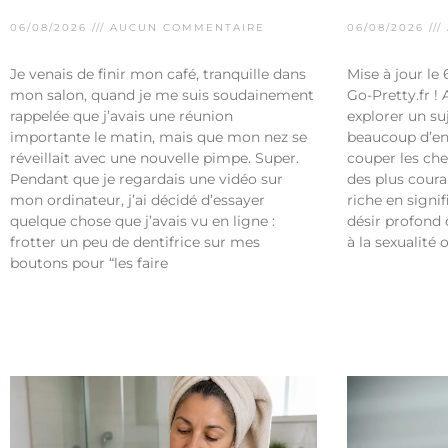
06/08/2026
AUCUN COMMENTAIRE
06/08/2026
Je venais de finir mon café, tranquille dans
Mise à jour le
mon salon, quand je me suis soudainement
Go-Pretty.fr ! 
rappelée que j’avais une réunion
explorer un su
importante le matin, mais que mon nez se
beaucoup d’ent
réveillait avec une nouvelle pimpe. Super.
couper les che
Pendant que je regardais une vidéo sur
des plus coura
mon ordinateur, j’ai décidé d’essayer
riche en signif
quelque chose que j’avais vu en ligne :
désir profond
frotter un peu de dentifrice sur mes
à la sexualité 
boutons pour “les faire