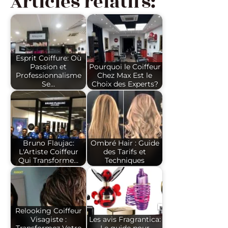
Articles relatifs:
Esprit Coiffure: Où
Passion et
Pourquoi le Coiffeur
Professionnalisme
Chez Max Est le
Se…
Choix des Experts?
Bruno Flaujac:
Ombré Hair : Guide
L'Artiste Coiffeur
des Tarifs et
Qui Transforme…
Techniques
Relooking Coiffeur
Visagiste :
Les avis Fragrantica: