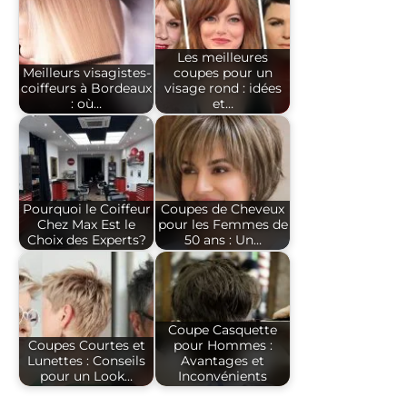
Les meilleures
Meilleurs visagistes-
coupes pour un
coiffeurs à Bordeaux
visage rond : idées
: où…
et…
Pourquoi le Coiffeur
Coupes de Cheveux
Chez Max Est le
pour les Femmes de
Choix des Experts?
50 ans : Un…
Coupe Casquette
Coupes Courtes et
pour Hommes :
Lunettes : Conseils
Avantages et
pour un Look…
Inconvénients