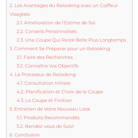
2.
Les Avantages du Relooking avec un Coiffeur
Visagiste
2.1.
Amélioration de l’Estime de Soi
2.2.
Conseils Personnalisés
2.3.
Une Coupe Qui Reste Belle Plus Longtemps
3.
Comment Se Préparer pour un Relooking
3.1.
Faire des Recherches
3.2.
Connaître Vos Objectifs
4.
Le Processus de Relooking
4.1.
Consultation Initiale
4.2.
Planification et Choix de la Coupe
4.3.
La Coupe et Finition
5.
Entretien de Votre Nouveau Look
5.1.
Produits Recommandés
5.2.
Rendez-vous de Suivi
6.
Conclusion