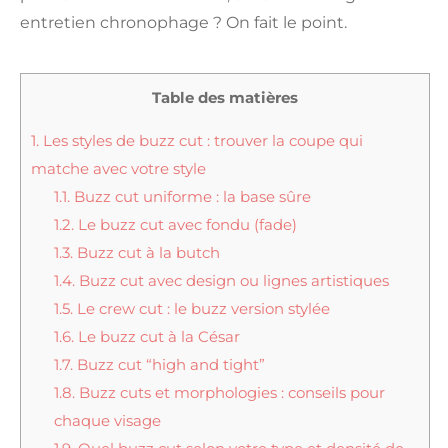
entretien chronophage ? On fait le point.
Table des matières
1.
Les styles de buzz cut : trouver la coupe qui
matche avec votre style
1.1.
Buzz cut uniforme : la base sûre
1.2.
Le buzz cut avec fondu (fade)
1.3.
Buzz cut à la butch
1.4.
Buzz cut avec design ou lignes artistiques
1.5.
Le crew cut : le buzz version stylée
1.6.
Le buzz cut à la César
1.7.
Buzz cut “high and tight”
1.8.
Buzz cuts et morphologies : conseils pour
chaque visage