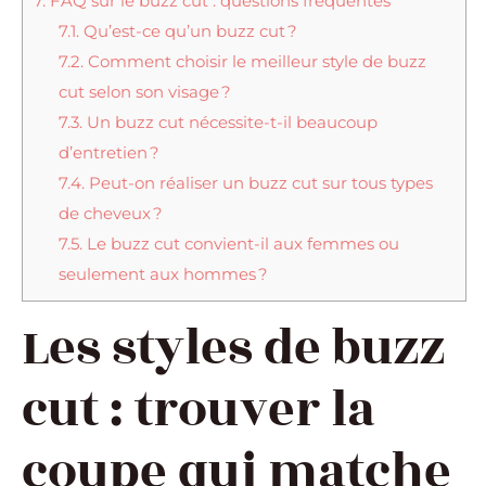
7.
FAQ sur le buzz cut : questions fréquentes
7.1.
Qu’est-ce qu’un buzz cut ?
7.2.
Comment choisir le meilleur style de buzz
cut selon son visage ?
7.3.
Un buzz cut nécessite-t-il beaucoup
d’entretien ?
7.4.
Peut-on réaliser un buzz cut sur tous types
de cheveux ?
7.5.
Le buzz cut convient-il aux femmes ou
seulement aux hommes ?
Les styles de buzz
cut : trouver la
coupe qui matche