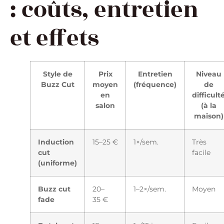
: coûts, entretien
et effets
Style de
Prix
Entretien
Niveau
Buzz Cut
moyen
(fréquence)
de
en
difficult
salon
(à la
maison)
Induction
15–25 €
1×/sem.
Très
cut
facile
(uniforme)
Buzz cut
20–
1–2×/sem.
Moyen
fade
35 €