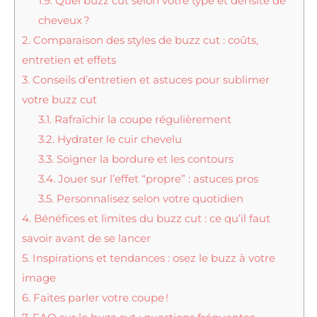
1.9.
Quel buzz cut selon votre type et densité de
cheveux ?
2.
Comparaison des styles de buzz cut : coûts,
entretien et effets
3.
Conseils d’entretien et astuces pour sublimer
votre buzz cut
3.1.
Rafraîchir la coupe régulièrement
3.2.
Hydrater le cuir chevelu
3.3.
Soigner la bordure et les contours
3.4.
Jouer sur l’effet “propre” : astuces pros
3.5.
Personnalisez selon votre quotidien
4.
Bénéfices et limites du buzz cut : ce qu’il faut
savoir avant de se lancer
5.
Inspirations et tendances : osez le buzz à votre
image
6.
Faites parler votre coupe !