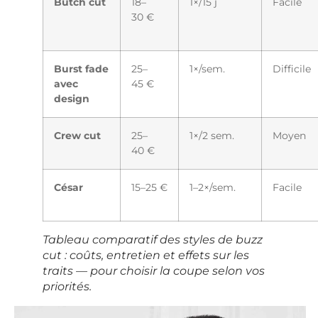
Butch cut
18–
1×/15 j
Facile
30 €
Burst fade
25–
1×/sem.
Difficile
avec
45 €
design
Crew cut
25–
1×/2 sem.
Moyen
40 €
César
15–25 €
1–2×/sem.
Facile
Tableau comparatif des styles de buzz
cut : coûts, entretien et effets sur les
traits — pour choisir la coupe selon vos
priorités.