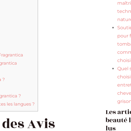
maîtr
tech
natur
Souti
pour f
tomba
comme
Fragrantica
choisi
grantica
Quel
chois
a ?
entre
chev
grantica ?
griso
tes les langues ?
Les arti
 des Avis
beauté 
lus