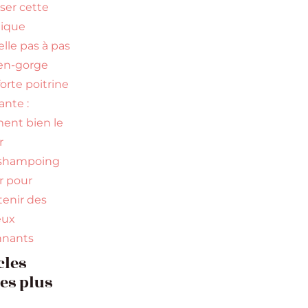
iser cette
nique
elle pas à pas
en-gorge
orte poitrine
nte :
nt bien le
r
 shampoing
ir pour
tenir des
eux
nnants
cles
les plus