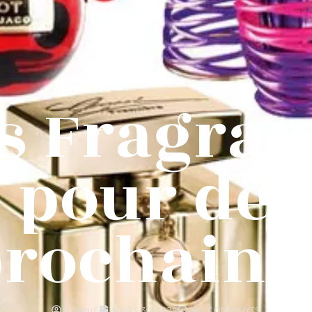
s Fragran
 pour dé
prochain
SOPHIE
MARS 30, 2024
NO COMMENTS