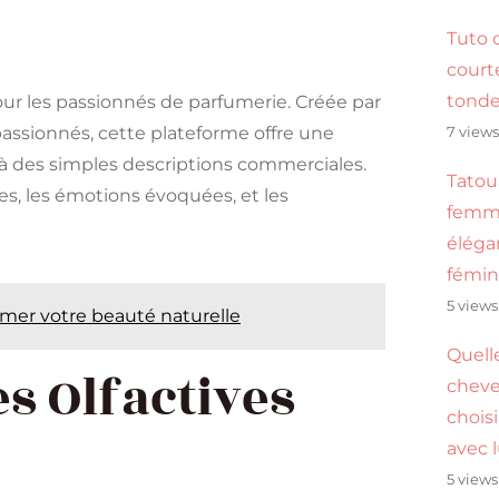
Tuto 
cour
tond
our les passionnés de parfumerie. Créée par
 passionnés, cette plateforme offre une
7 view
là des simples descriptions commerciales.
Tatou
s, les émotions évoquées, et les
femme
éléga
fémin
5 views
imer votre beauté naturelle
Quell
es Olfactives
cheve
choisi
avec 
5 views