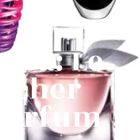
tica: Le
nicher
 parfum