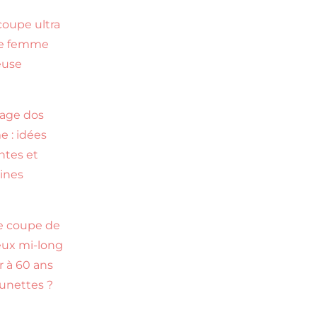
coupe ultra
te femme
euse
s
age dos
 : idées
ntes et
ines
e coupe de
ux mi-long
r à 60 ans
lunettes ?