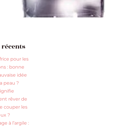
s récents
rice pour les
ns : bonne
uvaise idée
la peau ?
ignifie
ent rêver de
re couper les
ux ?
ge à l’argile :