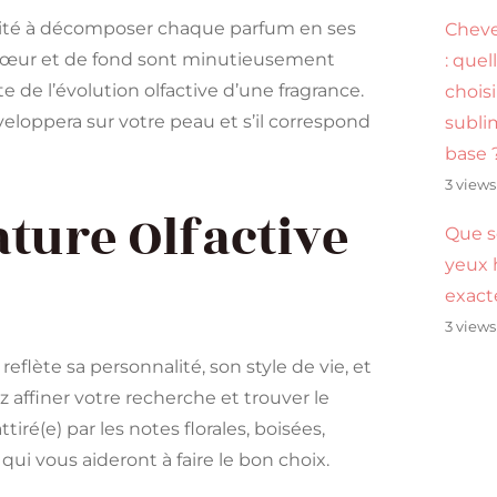
pacité à décomposer chaque parfum en ses
Cheve
e cœur et de fond sont minutieusement
: quel
de l’évolution olfactive d’une fragrance.
chois
eloppera sur votre peau et s’il correspond
subli
base 
3 views
ture Olfactive
Que s
yeux 
exac
3 views
flète sa personnalité, son style de vie, et
 affiner votre recherche et trouver le
ré(e) par les notes florales, boisées,
 qui vous aideront à faire le bon choix.