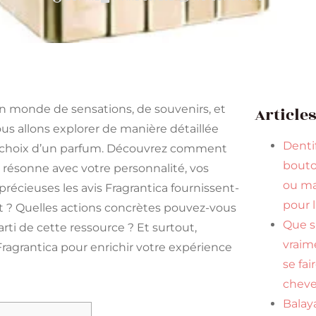
un monde de sensations, de souvenirs, et
Article
us allons explorer de manière détaillée
Dentif
de choix d’un parfum. Découvrez comment
bouto
i résonne avec votre personnalité, vos
ou ma
 précieuses les avis Fragrantica fournissent-
pour 
it ? Quelles actions concrètes pouvez-vous
Que s
ti de cette ressource ? Et surtout,
vraim
Fragrantica pour enrichir votre expérience
se fai
cheve
Balaya