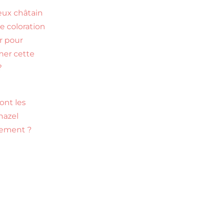
ux châtain
le coloration
ir pour
mer cette
?
ont les
hazel
tement ?