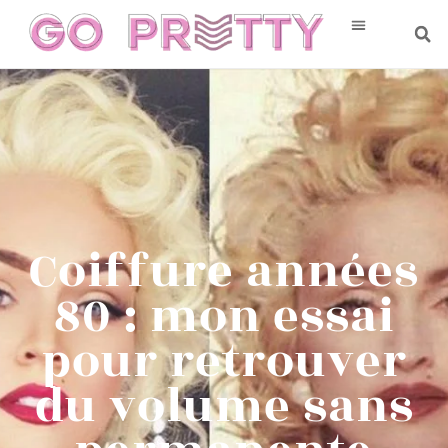
Coiffure années
80 : mon essai
pour retrouver
du volume sans