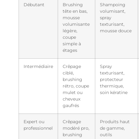
Débutant
Brushing
Shampoing
tête en bas,
volumisant,
mousse
spray
volumisante
texturisant,
légère,
mousse douce
coupe
simple à
étages
Intermédiaire
Crêpage
Spray
ciblé,
texturisant,
brushing
protecteur
rétro, coupe
thermique,
mulet ou
soin kératine
cheveux
gaufrés
Expert ou
Crêpage
Produits haut
professionnel
modéré pro,
de gamme,
brushing
outils