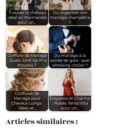
Trouvez le château
Où organiser son
idéal en Normandie
mariage champêtre
pour un…
?
Coiffure de Mariage
Du mariage à la
: Quels Sont les Prix
soirée de gala : quel
Moyens ?
smoking choisir ?
Coiffures de
Mariage pour
Élégance et Charme
Cheveux Longs :
: Robes Terracotta
Idées et…
pour un…
Articles similaires :