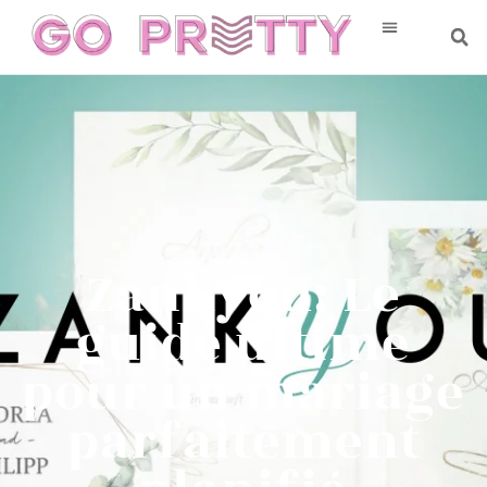
Zankyou: Le
guide ultime
pour un mariage
parfaitement