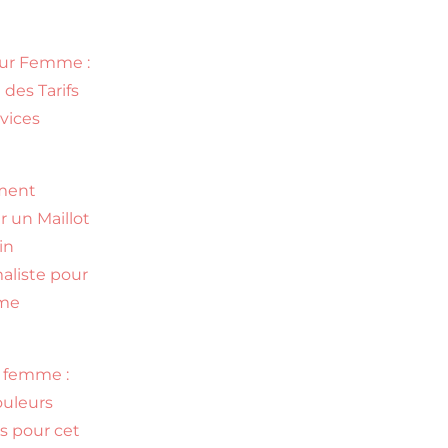
eur Femme :
 des Tarifs
rvices
ment
r un Maillot
in
aliste pour
me
 femme :
ouleurs
s pour cet