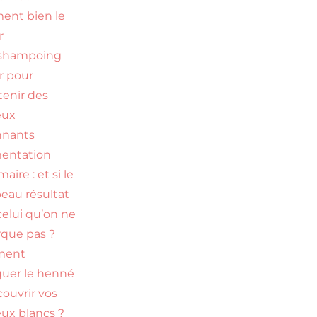
nt bien le
r
 shampoing
ir pour
tenir des
eux
nnants
entation
ire : et si le
beau résultat
celui qu’on ne
que pas ?
ment
quer le henné
couvrir vos
ux blancs ?