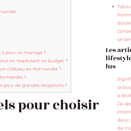
Tato
rmandie
homm
douleu
conse
se la
Les arti
-il pour un mariage ?
lifestyl
out en respectant un budget ?
lus
ns un château en Normandie ?
 Normandie ?
Signi
s pour de grandes réceptions ?
la bou
a droi
els pour choisir
j’ai a
inter
deux 
de ma