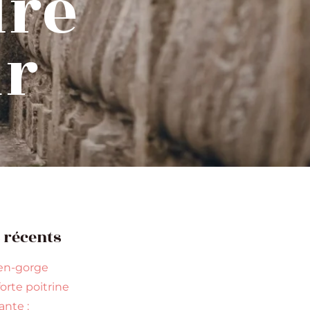
dre
r
s récents
en-gorge
orte poitrine
nte :