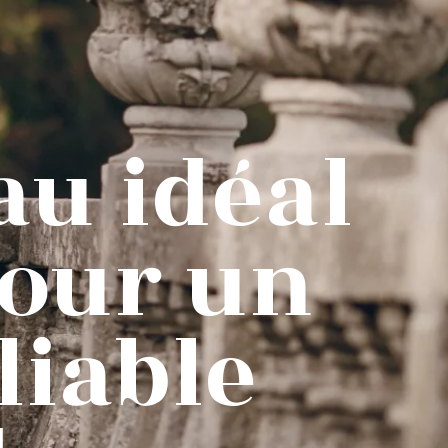
au idéal
our un
liable