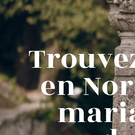
Trouvez
en No
maria