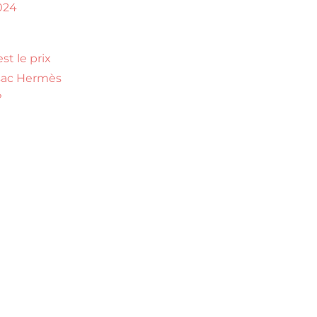
024
st le prix
sac Hermès
?