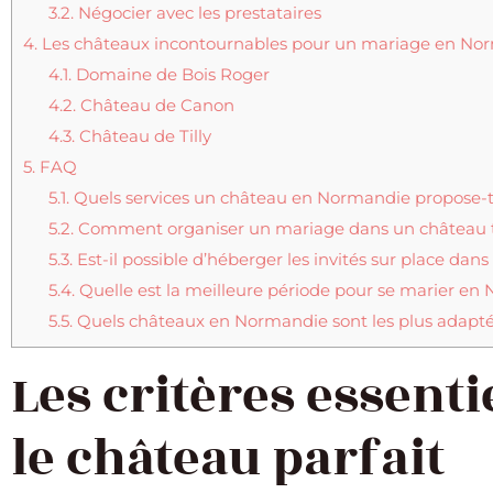
3.2.
Négocier avec les prestataires
4.
Les châteaux incontournables pour un mariage en No
4.1.
Domaine de Bois Roger
4.2.
Château de Canon
4.3.
Château de Tilly
5.
FAQ
5.1.
Quels services un château en Normandie propose-t
5.2.
Comment organiser un mariage dans un château t
5.3.
Est-il possible d’héberger les invités sur place da
5.4.
Quelle est la meilleure période pour se marier en
5.5.
Quels châteaux en Normandie sont les plus adapté
Les critères essenti
le château parfait