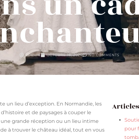
ns un ca
nchanteu
SOPHIE
OCTOBRE 18, 2024
NO COMMENTS
 un lieu d’exception. En Normandie, les
Article
d’histoire et de paysages à couper le
Souti
 une grande réception ou un lieu intime
pour f
de à trouver le château idéal, tout en vous
tomba