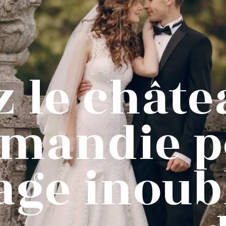
 le châte
rmandie p
ge inoub