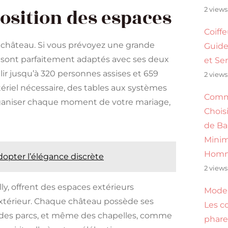
position des espaces
2 views
Coiff
u château. Si vous prévoyez une grande
Guide
 sont parfaitement adaptés avec ses deux
et Se
lir jusqu’à 320 personnes assises et 659
2 views
riel nécessaire, des tables aux systèmes
Com
 organiser chaque moment de votre mariage,
Choisi
de Ba
Minim
Hom
pter l’élégance discrète
2 views
ly, offrent des espaces extérieurs
Mode
extérieur. Chaque château possède ses
Les c
s, des parcs, et même des chapelles, comme
phare