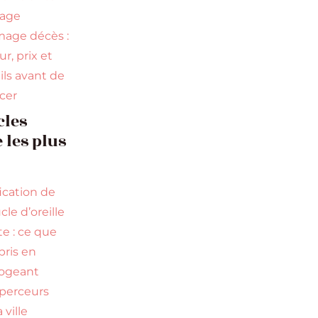
uage
age décès :
r, prix et
ils avant de
ncer
cles
e les plus
fication de
cle d’oreille
te : ce que
ppris en
rogeant
perceurs
 ville