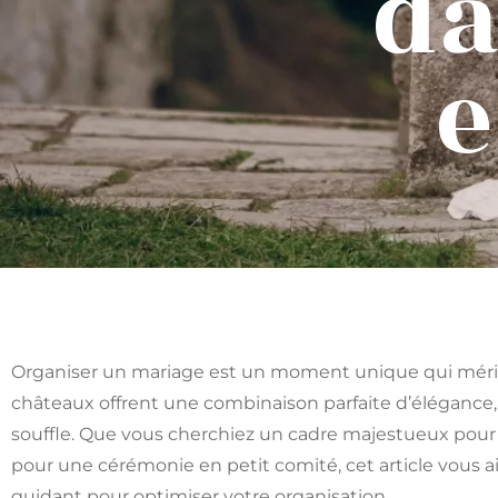
da
e
Organiser un mariage est un moment unique qui mérite
châteaux offrent une combinaison parfaite d’élégance, 
souffle. Que vous cherchiez un cadre majestueux pour
pour une cérémonie en petit comité, cet article vous ai
guidant pour optimiser votre organisation.