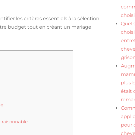
comme
choisi
ier les critères essentiels à la sélection
Quel
otre budget tout en créant un mariage
chois
entre
chev
griso
Augm
mamma
plus 
était 
remar
ée
Com
appli
 raisonnable
pour 
cheve