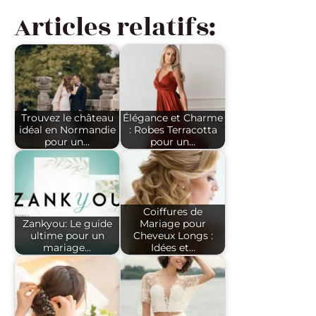
Articles relatifs:
Trouvez le château
Élégance et Charme
idéal en Normandie
: Robes Terracotta
pour un…
pour un…
Coiffures de
Zankyou: Le guide
Mariage pour
ultime pour un
Cheveux Longs :
mariage…
Idées et…