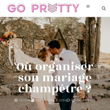
Où organiser
son mariage
champêtre ?
SOPHIE
SEPTEMBRE 5, 2024
NO COMMENTS