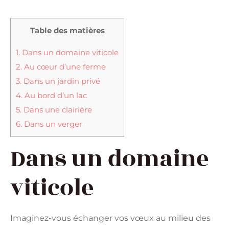
Table des matières
1.
Dans un domaine viticole
2.
Au cœur d’une ferme
3.
Dans un jardin privé
4.
Au bord d’un lac
5.
Dans une clairière
6.
Dans un verger
Dans un domaine
viticole
Imaginez-vous échanger vos vœux au milieu des