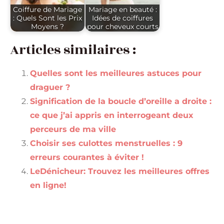
Coiffure de Mariage
Mariage en beauté :
: Quels Sont les Prix
Idées de coiffures
Moyens ?
pour cheveux courts
Articles similaires :
Quelles sont les meilleures astuces pour
draguer ?
Signification de la boucle d’oreille a droite :
ce que j’ai appris en interrogeant deux
perceurs de ma ville
Choisir ses culottes menstruelles : 9
erreurs courantes à éviter !
LeDénicheur: Trouvez les meilleures offres
en ligne!