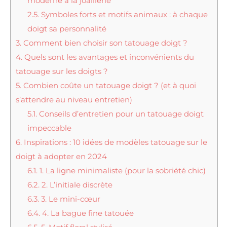
moderne à la joaillerie
2.5.
Symboles forts et motifs animaux : à chaque
doigt sa personnalité
3.
Comment bien choisir son tatouage doigt ?
4.
Quels sont les avantages et inconvénients du
tatouage sur les doigts ?
5.
Combien coûte un tatouage doigt ? (et à quoi
s’attendre au niveau entretien)
5.1.
Conseils d’entretien pour un tatouage doigt
impeccable
6.
Inspirations : 10 idées de modèles tatouage sur le
doigt à adopter en 2024
6.1.
1. La ligne minimaliste (pour la sobriété chic)
6.2.
2. L’initiale discrète
6.3.
3. Le mini-cœur
6.4.
4. La bague fine tatouée