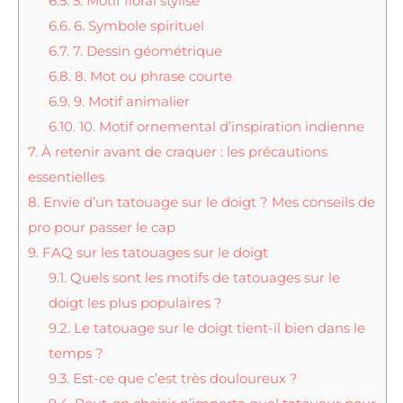
6.5.
5. Motif floral stylisé
6.6.
6. Symbole spirituel
6.7.
7. Dessin géométrique
6.8.
8. Mot ou phrase courte
6.9.
9. Motif animalier
6.10.
10. Motif ornemental d’inspiration indienne
7.
À retenir avant de craquer : les précautions
essentielles
8.
Envie d’un tatouage sur le doigt ? Mes conseils de
pro pour passer le cap
9.
FAQ sur les tatouages sur le doigt
9.1.
Quels sont les motifs de tatouages sur le
doigt les plus populaires ?
9.2.
Le tatouage sur le doigt tient-il bien dans le
temps ?
9.3.
Est-ce que c’est très douloureux ?