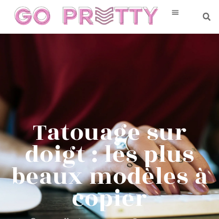
Tatouage sur
doigt : les plus
beaux modèles à
copier