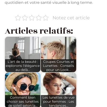
quotidien et votre santé visuelle à long terme.
Notez cet article
Articles relatifs:
L'art de la beauté :
Coupes Courtes et
explorons l'élégance
Lunettes : Conseils
au-delà…
pour un Look…
Comment bien
Les lunettes de vue
choisir ses lunettes
pour femmes : Les
de soleil selon la…
tendances…