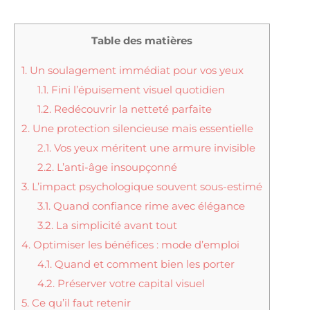
Table des matières
1.
Un soulagement immédiat pour vos yeux
1.1.
Fini l’épuisement visuel quotidien
1.2.
Redécouvrir la netteté parfaite
2.
Une protection silencieuse mais essentielle
2.1.
Vos yeux méritent une armure invisible
2.2.
L’anti-âge insoupçonné
3.
L’impact psychologique souvent sous-estimé
3.1.
Quand confiance rime avec élégance
3.2.
La simplicité avant tout
4.
Optimiser les bénéfices : mode d’emploi
4.1.
Quand et comment bien les porter
4.2.
Préserver votre capital visuel
5.
Ce qu’il faut retenir