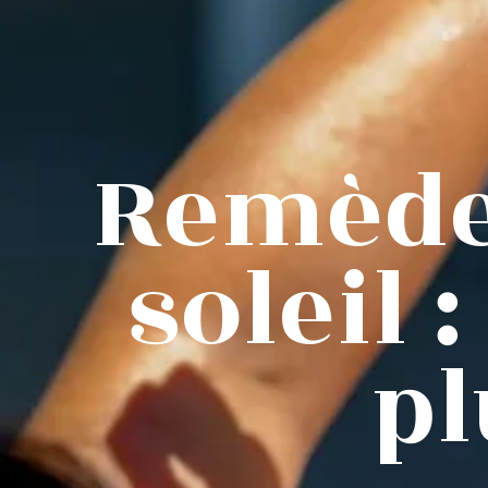
Remèdes
soleil 
pl