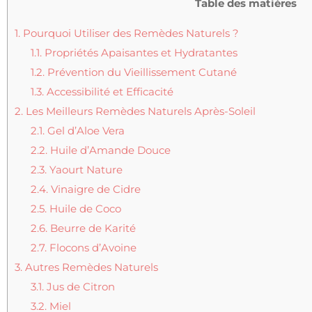
Table des matières
1.
Pourquoi Utiliser des Remèdes Naturels ?
1.1.
Propriétés Apaisantes et Hydratantes
1.2.
Prévention du Vieillissement Cutané
1.3.
Accessibilité et Efficacité
2.
Les Meilleurs Remèdes Naturels Après-Soleil
2.1.
Gel d’Aloe Vera
2.2.
Huile d’Amande Douce
2.3.
Yaourt Nature
2.4.
Vinaigre de Cidre
2.5.
Huile de Coco
2.6.
Beurre de Karité
2.7.
Flocons d’Avoine
3.
Autres Remèdes Naturels
3.1.
Jus de Citron
3.2.
Miel