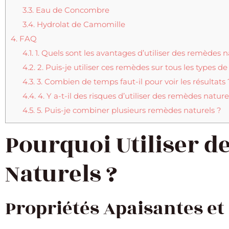
3.3.
Eau de Concombre
3.4.
Hydrolat de Camomille
4.
FAQ
4.1.
1. Quels sont les avantages d’utiliser des remèdes na
4.2.
2. Puis-je utiliser ces remèdes sur tous les types d
4.3.
3. Combien de temps faut-il pour voir les résultats 
4.4.
4. Y a-t-il des risques d’utiliser des remèdes nature
4.5.
5. Puis-je combiner plusieurs remèdes naturels ?
Pourquoi Utiliser 
Naturels ?
Propriétés Apaisantes et