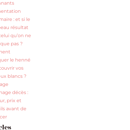
nnants
entation
ire : et si le
beau résultat
celui qu’on ne
que pas ?
ment
quer le henné
couvrir vos
ux blancs ?
uage
age décès :
r, prix et
ils avant de
ncer
cles