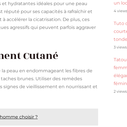
un lo
s et hydratantes idéales pour une peau
4 view
st réputé pour ses capacités à rafraîchir et
à accélérer la cicatrisation​​. De plus, ces
Tuto 
ues agressifs qui peuvent parfois aggraver
cour
tond
3 views
ement Cutané
Tatou
femme
 de la peau en endommageant les fibres de
éléga
 taches brunes​​. Utiliser des remèdes
fémin
s signes de vieillissement en nourrissant et
2 views
 homme choisir ?