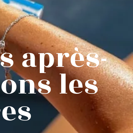
s après-
ions les
ces