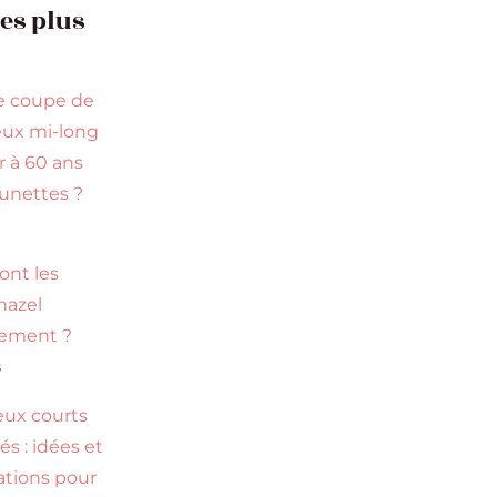
les plus
e coupe de
ux mi-long
r à 60 ans
lunettes ?
s
ont les
hazel
tement ?
s
ux courts
s : idées et
rations pour