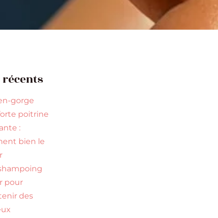
s récents
en-gorge
orte poitrine
nte :
nt bien le
r
 shampoing
ir pour
tenir des
eux