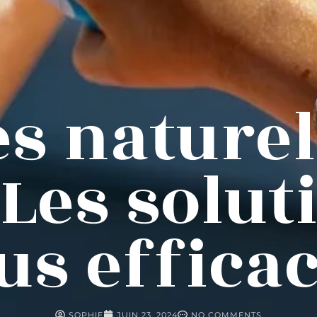
 naturel
: Les solut
us effica
SOPHIE
JUIN 23, 2024
NO COMMENTS