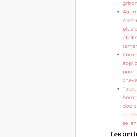
griso
Augm
mamma
plus 
était 
remar
Com
appli
pour 
cheve
Tato
homm
douleu
conse
se la
Les arti