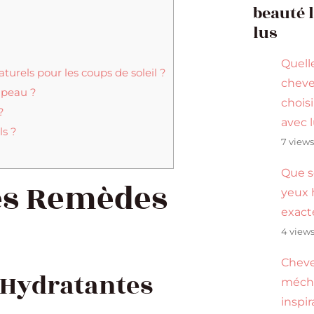
beauté 
lus
Quell
turels pour les coups de soleil ?
cheve
e peau ?
choisi
?
avec 
ls ?
7 view
Que s
des Remèdes
yeux 
exac
4 view
Cheve
 Hydratantes
méché
inspi