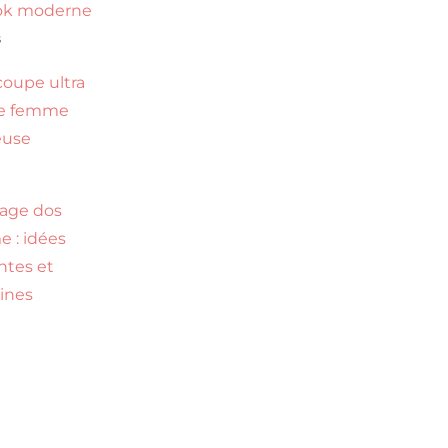
ok moderne
s
coupe ultra
te femme
euse
age dos
 : idées
ntes et
ines