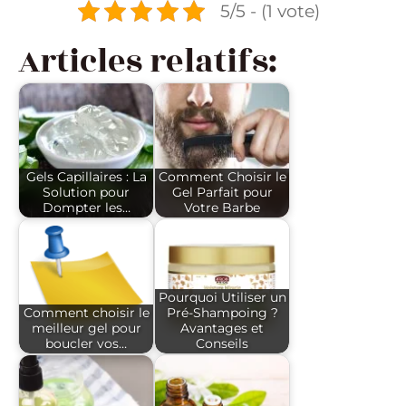
5/5 - (1 vote)
Articles relatifs:
Gels Capillaires : La
Comment Choisir le
Solution pour
Gel Parfait pour
Dompter les…
Votre Barbe
Pourquoi Utiliser un
Comment choisir le
Pré-Shampoing ?
meilleur gel pour
Avantages et
boucler vos…
Conseils