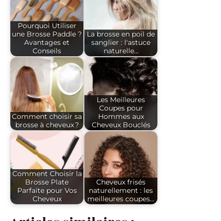
Pourquoi Utiliser
une Brosse Paddle ?
La brosse en poil de
Avantages et
sanglier : l'astuce
Conseils
naturelle…
Les Meilleures
Coupes pour
Comment choisir sa
Hommes aux
brosse à cheveux ?
Cheveux Bouclés
Comment Choisir la
Brosse Plate
Cheveux frisés
Parfaite pour Vos
naturellement : les
Cheveux
meilleures coupes…