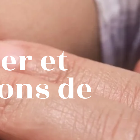
er et
tons de