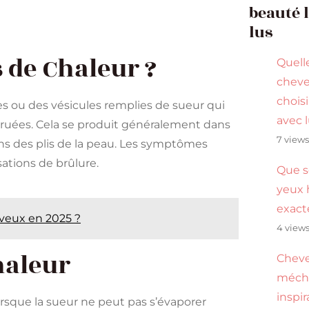
beauté 
lus
 de Chaleur ?
Quell
cheve
choisi
s ou des vésicules remplies de sueur qui
avec 
truées. Cela se produit généralement dans
7 view
s des plis de la peau. Les symptômes
tions de brûlure​.
Que s
yeux 
exac
eveux en 2025 ?
4 view
haleur
Cheve
méché
inspi
rsque la sueur ne peut pas s’évaporer