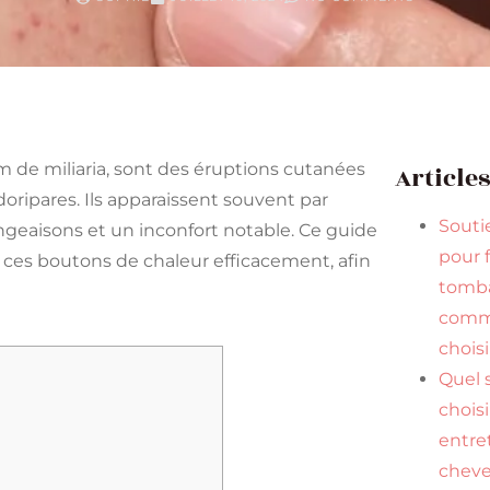
 de miliaria, sont des éruptions cutanées
Article
ripares. Ils apparaissent souvent par
Souti
eaisons et un inconfort notable. Ce guide
pour f
 ces boutons de chaleur efficacement, afin
tomba
comme
choisi
Quel
chois
entre
chev