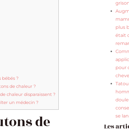
griso
Augm
mamma
plus 
était 
remar
Com
appli
pour 
cheve
s bébés ?
Tato
utons de chaleur ?
homm
de chaleur disparaissent ?
douleu
ulter un médecin ?
conse
utons de
se la
Les arti