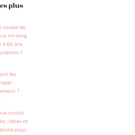
les plus
e coupe de
ux mi-long
r à 60 ans
lunettes ?
s
ont les
hazel
tement ?
s
ux courts
s : idées et
rations pour