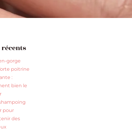
s récents
en-gorge
orte poitrine
nte :
nt bien le
r
 shampoing
ir pour
tenir des
eux