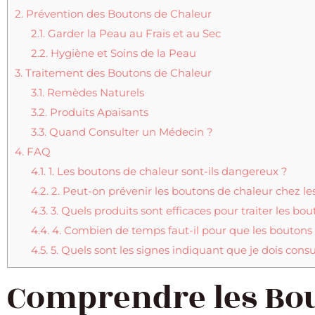
2.
Prévention des Boutons de Chaleur
2.1.
Garder la Peau au Frais et au Sec
2.2.
Hygiène et Soins de la Peau
3.
Traitement des Boutons de Chaleur
3.1.
Remèdes Naturels
3.2.
Produits Apaisants
3.3.
Quand Consulter un Médecin ?
4.
FAQ
4.1.
1. Les boutons de chaleur sont-ils dangereux ?
4.2.
2. Peut-on prévenir les boutons de chaleur chez le
4.3.
3. Quels produits sont efficaces pour traiter les bo
4.4.
4. Combien de temps faut-il pour que les boutons 
4.5.
5. Quels sont les signes indiquant que je dois cons
Comprendre les Bo