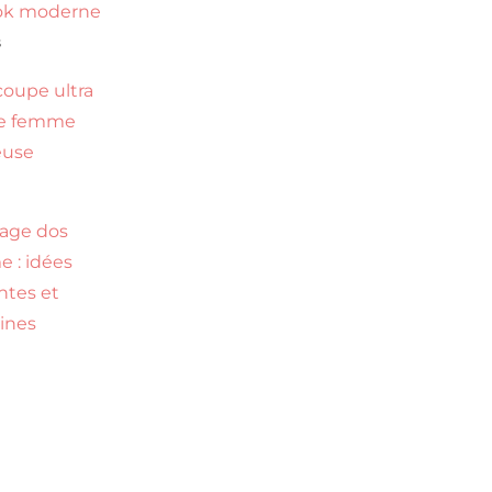
ok moderne
s
coupe ultra
te femme
euse
age dos
 : idées
ntes et
ines