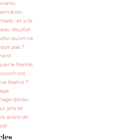
nnants
entation
ire : et si le
beau résultat
celui qu’on ne
que pas ?
ment
quer le henné
couvrir vos
ux blancs ?
uage
age décès :
r, prix et
ils avant de
ncer
cles