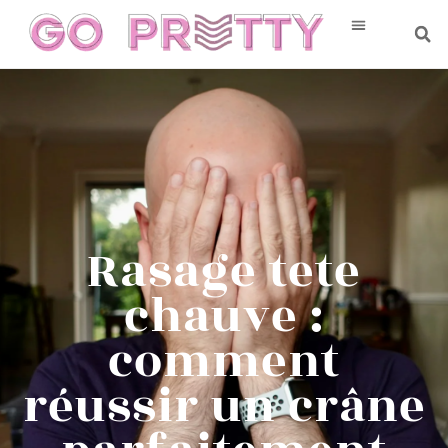
Rasage tete
chauve :
comment
réussir un crâne