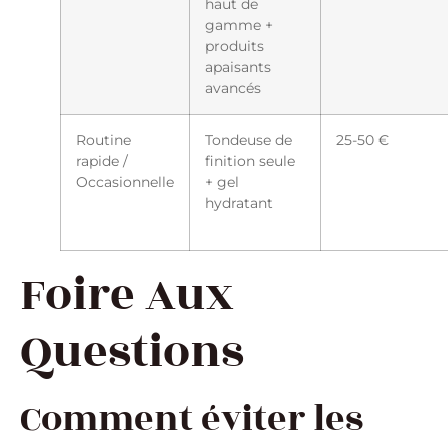
haut de
gamme +
produits
apaisants
avancés
Routine
Tondeuse de
25-50 €
rapide /
finition seule
Occasionnelle
+ gel
hydratant
Foire Aux
Questions
Comment éviter les