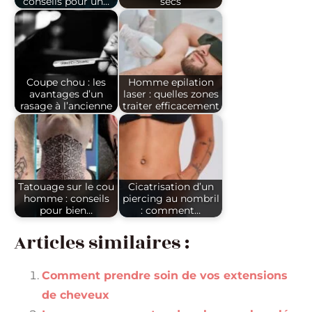
conseils pour un…
secs
Coupe chou : les
Homme epilation
avantages d’un
laser : quelles zones
rasage à l’ancienne
traiter efficacement
Tatouage sur le cou
Cicatrisation d’un
homme : conseils
piercing au nombril
pour bien…
: comment…
Articles similaires :
Comment prendre soin de vos extensions
de cheveux