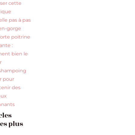
iser cette
nique
elle pas à pas
en-gorge
orte poitrine
nte :
nt bien le
r
 shampoing
ir pour
tenir des
eux
nnants
cles
les plus