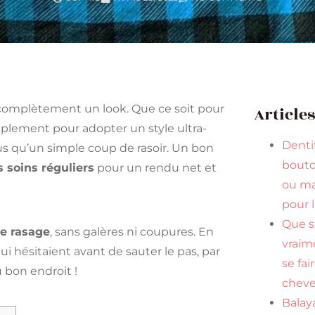
e complètement un look. Que ce soit pour
Article
implement pour adopter un style ultra-
Dentif
s qu’un simple coup de rasoir. Un bon
bouto
 soins réguliers
pour un rendu net et
ou ma
pour 
Que s
re rasage
, sans galères ni coupures. En
vraim
ui hésitaient avant de sauter le pas, par
se fai
u bon endroit !
cheve
Balaya