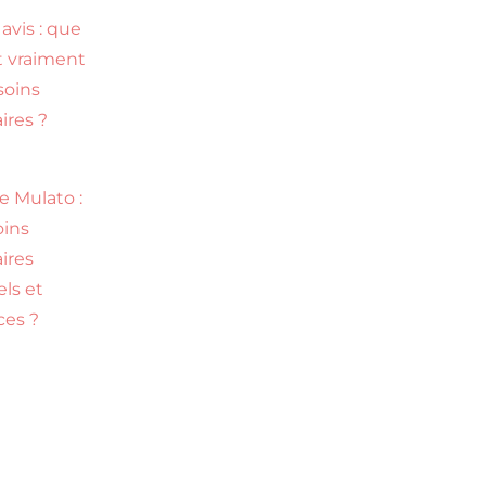
avis : que
t vraiment
soins
aires ?
e Mulato :
oins
aires
els et
ces ?