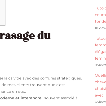
Tuto 
?
cour
tond
10 view
 rasage du
Tatou
femme
éléga
fémin
8 view
Quell
 la calvitie avec des coiffures stratégiques,
cheve
 de mes clients trouvent que c’est
choisi
fiance en eux.
avec 
oderne et intemporel
, souvent associé à
6 view