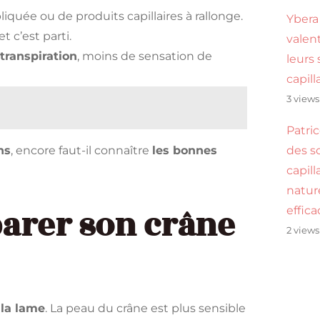
iquée ou de produits capillaires à rallonge.
Ybera 
 c’est parti.
valen
transpiration
, moins de sensation de
leurs 
capill
3 views
Patric
ns
, encore faut-il connaître
les bonnes
des s
capill
natur
arer son crâne
effica
2 views
 la lame
. La peau du crâne est plus sensible