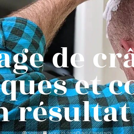
age de crâ
ques et c
 résultat
SOPHIE
AVRIL 23, 2025
NO COMMENTS