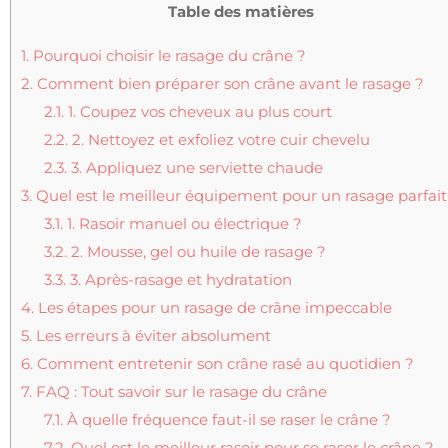
Table des matières
1.
Pourquoi choisir le rasage du crâne ?
2.
Comment bien préparer son crâne avant le rasage ?
2.1.
1. Coupez vos cheveux au plus court
2.2.
2. Nettoyez et exfoliez votre cuir chevelu
2.3.
3. Appliquez une serviette chaude
3.
Quel est le meilleur équipement pour un rasage parfait
3.1.
1. Rasoir manuel ou électrique ?
3.2.
2. Mousse, gel ou huile de rasage ?
3.3.
3. Après-rasage et hydratation
4.
Les étapes pour un rasage de crâne impeccable
5.
Les erreurs à éviter absolument
6.
Comment entretenir son crâne rasé au quotidien ?
7.
FAQ : Tout savoir sur le rasage du crâne
7.1.
À quelle fréquence faut-il se raser le crâne ?
7.2.
Quel est le meilleur rasoir pour se raser le crâne ?