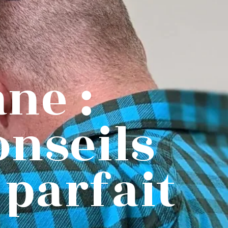
ne :
onseils
 parfait