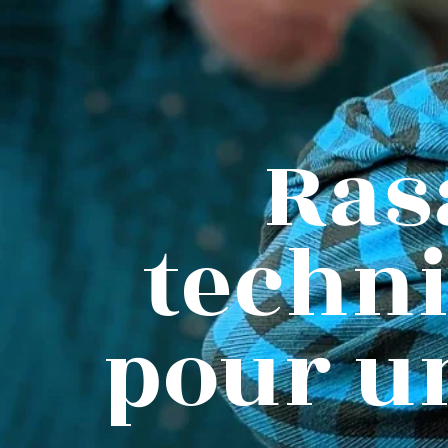
Ras
techni
pour un