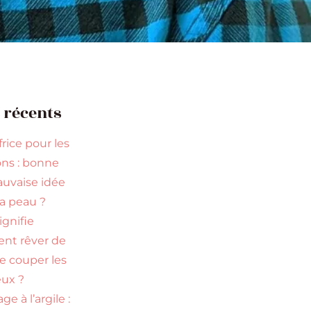
s récents
rice pour les
ns : bonne
uvaise idée
la peau ?
ignifie
ent rêver de
re couper les
ux ?
ge à l’argile :