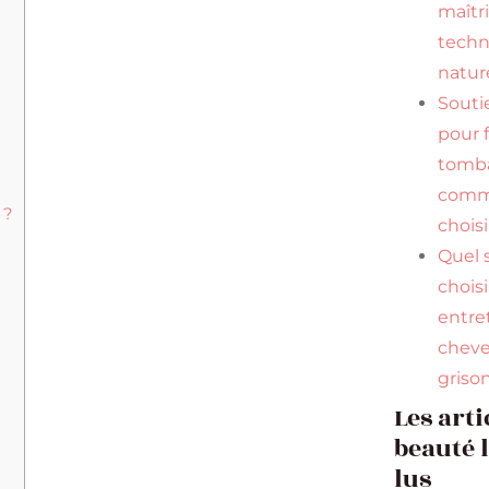
maîtr
tech
natur
Souti
pour f
tomba
comme
 ?
choisi
Quel
chois
entre
chev
griso
Les arti
beauté 
lus