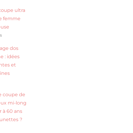
coupe ultra
te femme
euse
s
age dos
 : idées
ntes et
ines
s
e coupe de
ux mi-long
r à 60 ans
lunettes ?
s