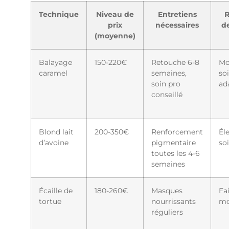
Technique
Niveau de
Entretiens
R
prix
nécessaires
d
(moyenne)
Balayage
150-220€
Retouche 6-8
Mo
caramel
semaines,
so
soin pro
ad
conseillé
Blond lait
200-350€
Renforcement
Él
d’avoine
pigmentaire
so
toutes les 4-6
semaines
Écaille de
180-260€
Masques
Fa
tortue
nourrissants
mo
réguliers