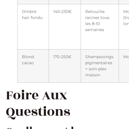
Ombré
140-230€
Retouche
Mo
hair fondu
racines tous
(tr
les 8-10
lo
semaines
Blond
170-250€
Shampooings
Mo
cacao
pigmentaires
+ soin plex
maison
Foire Aux
Questions