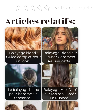
Notez cet article
Articles relatifs:
Balayage blond :
Balayage Blond sur
Guide complet pour
Brune : Comment
un look…
Réussir cette…
Le balayage blond
Balayage Miel Doré
pour homme : la
sur Marron Glacé :
tendance…
La Nuance…