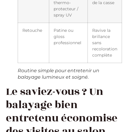
thermo-
de la casse
protecteur /
spray UV
Retouche
Patine ou
Ravive la
gloss
brillance
professionnel
sans
recoloration
complète
Routine simple pour entretenir un
balayage lumineux et soigné.
Le saviez-vous ? Un
balayage bien
entretenu économise
des visites au salon