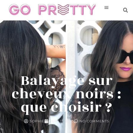
Balayage sur
cheveux noirs :
que choisir ?
SOPHIE
JUIN 11, 2025
NO COMMENTS