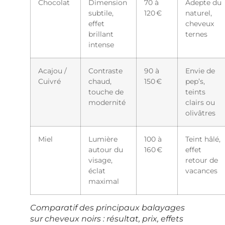
Chocolat
Dimension
70 à
Adepte du
subtile,
120 €
naturel,
effet
cheveux
brillant
ternes
intense
Acajou /
Contraste
90 à
Envie de
Cuivré
chaud,
150 €
pep’s,
touche de
teints
modernité
clairs ou
olivâtres
Miel
Lumière
100 à
Teint hâlé,
autour du
160 €
effet
visage,
retour de
éclat
vacances
maximal
Comparatif des principaux balayages
sur cheveux noirs : résultat, prix, effets