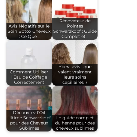
Rénovateur de
Avis Négatifs sur le
Pointes
Soin Botox Cheveux
Schwarzkopf : Guide
: Ce Que…
Complet et…
Ybera avis : que
Comment Utiliser
valent vraiment
l’Eau de Coiffage
leurs soins
Correctement
capillaires ?
Découvrez l’Oil
Ultime Schwarzkopf
Le guide complet
pour des Cheveux
du henné pour des
Sublimes
cheveux sublimes