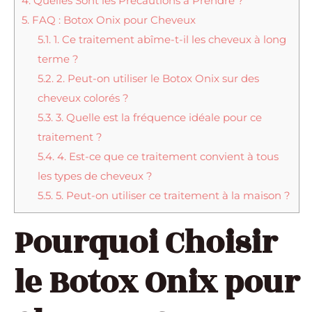
4.
Quelles Sont les Précautions à Prendre ?
5.
FAQ : Botox Onix pour Cheveux
5.1.
1. Ce traitement abîme-t-il les cheveux à long
terme ?
5.2.
2. Peut-on utiliser le Botox Onix sur des
cheveux colorés ?
5.3.
3. Quelle est la fréquence idéale pour ce
traitement ?
5.4.
4. Est-ce que ce traitement convient à tous
les types de cheveux ?
5.5.
5. Peut-on utiliser ce traitement à la maison ?
Pourquoi Choisir
le Botox Onix pour