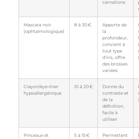
carnations
Mascara noir
8 à 30 €
Apporte de
(ophtalmologique)
la
profondeur,
convient à
tout type
d’iris, offre
des brosses
variées
Crayon/eye-liner
10 à 20 €
Donne du
hypoallergénique
contraste et
de la
définition,
facile à
utiliser
Pinceaux et
5 à 15 €
Permettent