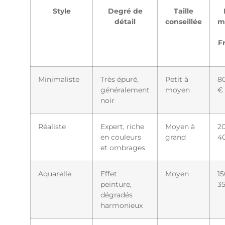
Style
Degré de
Taille
détail
conseillée
m
F
Minimaliste
Très épuré,
Petit à
80
généralement
moyen
€
noir
Réaliste
Expert, riche
Moyen à
2
en couleurs
grand
4
et ombrages
Aquarelle
Effet
Moyen
15
peinture,
3
dégradés
harmonieux