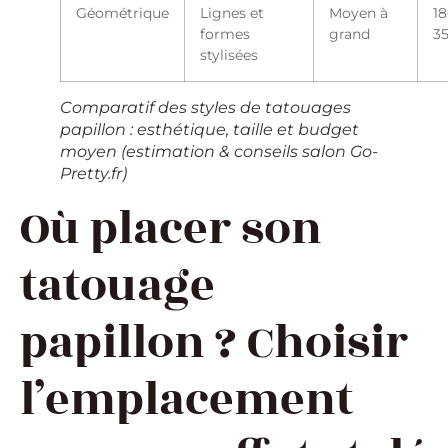
Géométrique
Lignes et
Moyen à
18
formes
grand
3
stylisées
Comparatif des styles de tatouages
papillon : esthétique, taille et budget
moyen (estimation & conseils salon Go-
Pretty.fr)
Où placer son
tatouage
papillon ? Choisir
l’emplacement