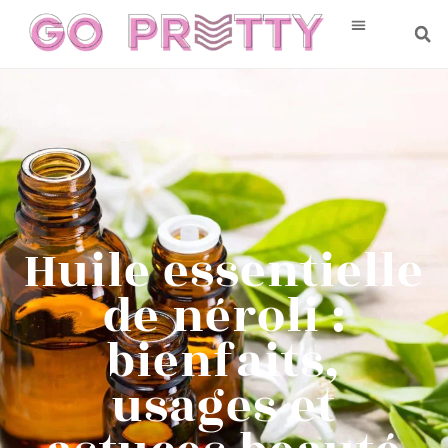
Huile essentielle
de néroli :
bienfaits,
usages et