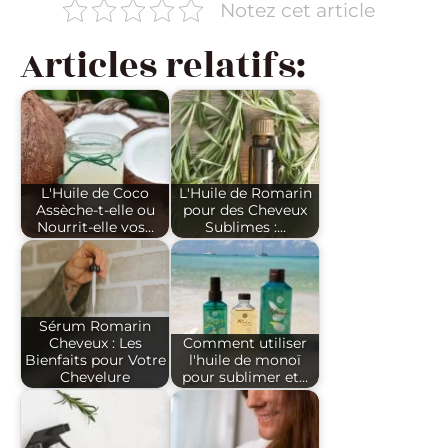
Notez cet article
Articles relatifs:
L'Huile de Coco
L'Huile de Romarin
Assèche-t-elle ou
pour des Cheveux
Nourrit-elle vos…
Sublimes :…
Sérum Romarin
Cheveux : Les
Comment utiliser
Bienfaits pour Votre
l'huile de monoï
Chevelure
pour sublimer et…