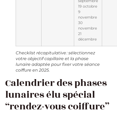
septembre
19 octobre
9
novembre
30
novembre
21
décembre
Checklist récapitulative : sélectionnez
votre objectif capillaire et la phase
lunaire adaptée pour fixer votre séance
coiffure en 2025.
Calendrier des phases
lunaires élu spécial
“rendez-vous coiffure”