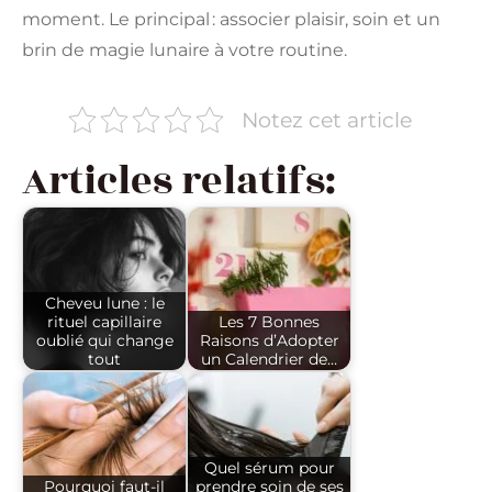
moment. Le principal : associer plaisir, soin et un
brin de magie lunaire à votre routine.
Notez cet article
Articles relatifs:
Cheveu lune : le
rituel capillaire
Les 7 Bonnes
oublié qui change
Raisons d’Adopter
tout
un Calendrier de…
Quel sérum pour
Pourquoi faut-il
prendre soin de ses