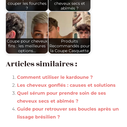
couper les fourches
cheveux secs et
?
abîmés ?
Coupe pour cheveux
Produits
fins : les meilleures
Recommandés pour
options…
la Coupe Casquette
Articles similaires :
Comment utiliser le kardoune ?
Les cheveux gonflés : causes et solutions
Quel sérum pour prendre soin de ses
cheveux secs et abîmés ?
Guide pour retrouver ses boucles après un
lissage brésilien ?