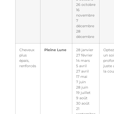
26 octobre
16
novembre
7
décembre
28
décembre
Cheveux
Pleine Lune
28 janvier
Optez
plus
27 février
un so
épais,
14 mars
profo
renforcés
5 avril
juste 
27 avril
la co
17 mai
7 juin
28 juin
19 juillet
9 août
30 août
21
septembre