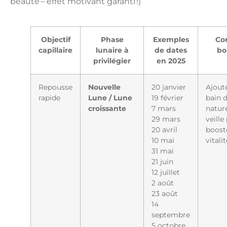
beauté – effet motivant garanti !)
Objectif
Phase
Exemples
Con
capillaire
lunaire à
de dates
bo
privilégier
en 2025
Repousse
Nouvelle
20 janvier
Ajout
rapide
Lune / Lune
19 février
bain d
croissante
7 mars
nature
29 mars
veille
20 avril
booste
10 mai
vitalit
31 mai
21 juin
12 juillet
2 août
23 août
14
septembre
5 octobre