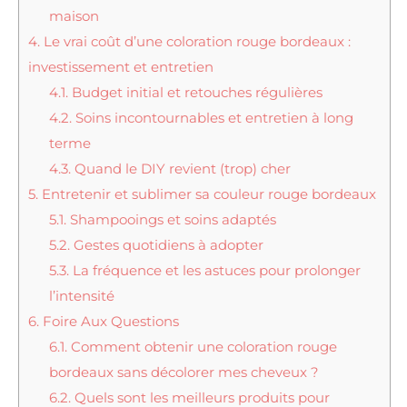
maison
4.
Le vrai coût d’une coloration rouge bordeaux :
investissement et entretien
4.1.
Budget initial et retouches régulières
4.2.
Soins incontournables et entretien à long
terme
4.3.
Quand le DIY revient (trop) cher
5.
Entretenir et sublimer sa couleur rouge bordeaux
5.1.
Shampooings et soins adaptés
5.2.
Gestes quotidiens à adopter
5.3.
La fréquence et les astuces pour prolonger
l’intensité
6.
Foire Aux Questions
6.1.
Comment obtenir une coloration rouge
bordeaux sans décolorer mes cheveux ?
6.2.
Quels sont les meilleurs produits pour