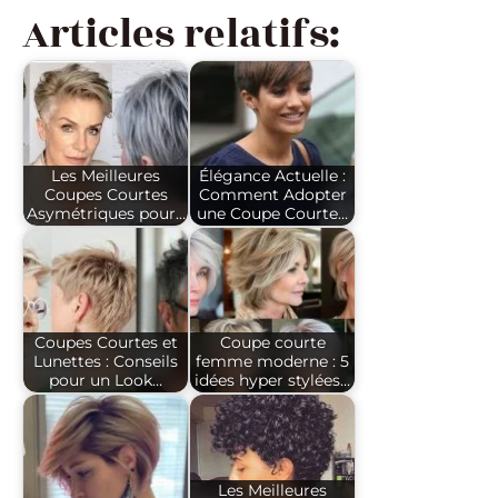
Articles relatifs:
Les Meilleures
Élégance Actuelle :
Coupes Courtes
Comment Adopter
Asymétriques pour…
une Coupe Courte…
Coupes Courtes et
Coupe courte
Lunettes : Conseils
femme moderne : 5
pour un Look…
idées hyper stylées…
Les Meilleures