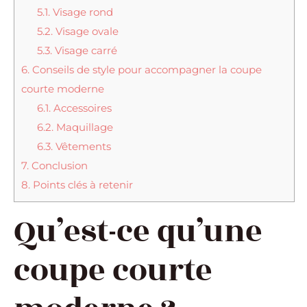
5.1.
Visage rond
5.2.
Visage ovale
5.3.
Visage carré
6.
Conseils de style pour accompagner la coupe
courte moderne
6.1.
Accessoires
6.2.
Maquillage
6.3.
Vêtements
7.
Conclusion
8.
Points clés à retenir
Qu’est-ce qu’une
coupe courte