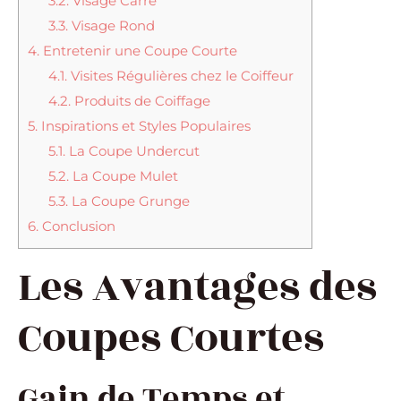
3.2.
Visage Carré
3.3.
Visage Rond
4.
Entretenir une Coupe Courte
4.1.
Visites Régulières chez le Coiffeur
4.2.
Produits de Coiffage
5.
Inspirations et Styles Populaires
5.1.
La Coupe Undercut
5.2.
La Coupe Mulet
5.3.
La Coupe Grunge
6.
Conclusion
Les Avantages des
Coupes Courtes
Gain de Temps et