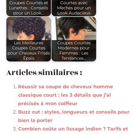
Coupes Courtes et
Courtes avec
Lunettes : Conseils
Mèches pour un
pour un Look…
Look Audacieux
Les Meilleures
Coupes Courtes
Coupes Courtes
Modernes pour
pour Cheveux Frisés
Femmes : Les
Épais
Tendances…
Articles similaires :
Réussir sa coupe de cheveux homme
classique court : les 3 détails que j’ai
précisés à mon coiffeur
Buzz cut : styles, longueurs et conseils pour
bien la porter
Combien coûte un lissage indien ? Tarifs et