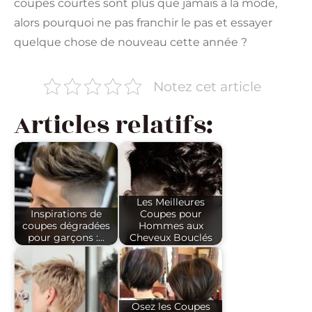
coupes courtes sont plus que jamais à la mode,
alors pourquoi ne pas franchir le pas et essayer
quelque chose de nouveau cette année ?
Notez cet article
Articles relatifs:
Les Meilleures
Inspirations de
Coupes pour
coupes dégradées
Hommes aux
pour garçons :…
Cheveux Bouclés
Osez les Coupes