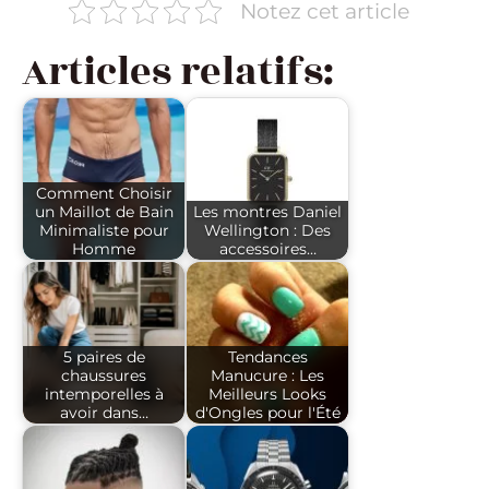
Notez cet article
Articles relatifs:
Comment Choisir
un Maillot de Bain
Les montres Daniel
Minimaliste pour
Wellington : Des
Homme
accessoires…
5 paires de
Tendances
chaussures
Manucure : Les
intemporelles à
Meilleurs Looks
avoir dans…
d'Ongles pour l'Été