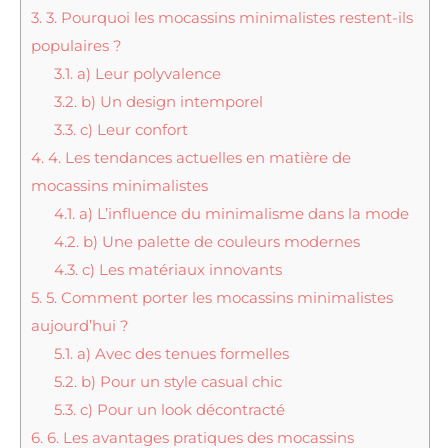
3.
3. Pourquoi les mocassins minimalistes restent-ils
populaires ?
3.1.
a) Leur polyvalence
3.2.
b) Un design intemporel
3.3.
c) Leur confort
4.
4. Les tendances actuelles en matière de
mocassins minimalistes
4.1.
a) L’influence du minimalisme dans la mode
4.2.
b) Une palette de couleurs modernes
4.3.
c) Les matériaux innovants
5.
5. Comment porter les mocassins minimalistes
aujourd’hui ?
5.1.
a) Avec des tenues formelles
5.2.
b) Pour un style casual chic
5.3.
c) Pour un look décontracté
6.
6. Les avantages pratiques des mocassins