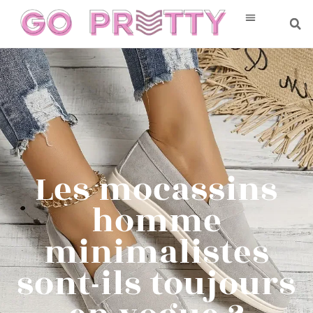
Les mocassins
homme
minimalistes
sont-ils toujours