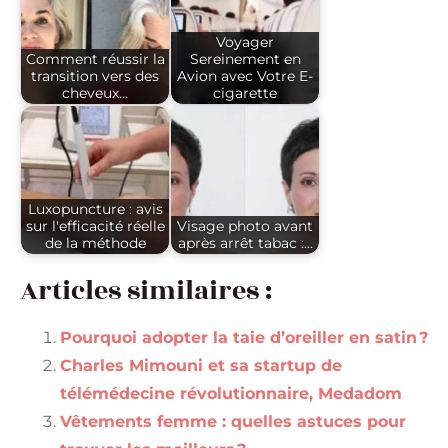
Voyager
Comment réussir la
Sereinement en
transition vers des
Avion avec Votre E-
cheveux…
cigarette
Luxopuncture : avis
sur l'efficacité réelle
Visage photo avant
de la méthode
après arrêt tabac :…
Articles similaires :
Pourquoi adopter la taie d’oreiller en satin ?
Charles Mimouni et sa startup de
télémédecine révolutionnaire, Medadom
Vêtements femme : quelles astuces pour