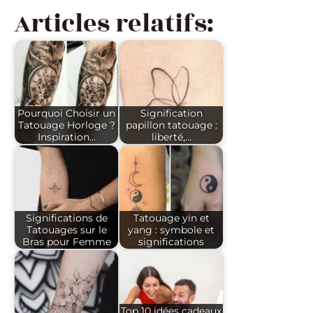
Articles relatifs:
Pourquoi Choisir un
Signification
Tatouage Horloge ?
papillon tatouage :
Inspiration…
liberté,…
Significations de
Tatouage yin et
Tatouages sur le
yang : symbole et
Bras pour Femme
significations
Top 10 idées cadeaux