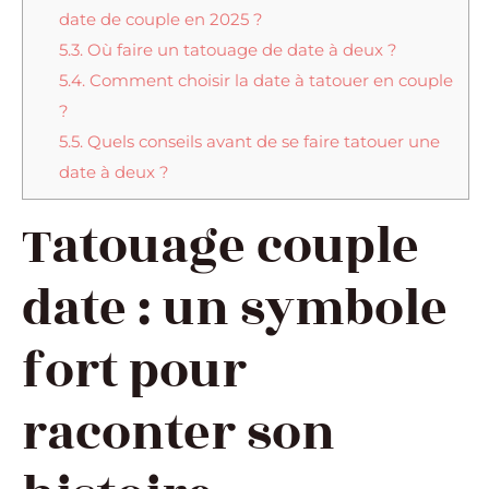
date de couple en 2025 ?
5.3.
Où faire un tatouage de date à deux ?
5.4.
Comment choisir la date à tatouer en couple
?
5.5.
Quels conseils avant de se faire tatouer une
date à deux ?
Tatouage couple
date : un symbole
fort pour
raconter son