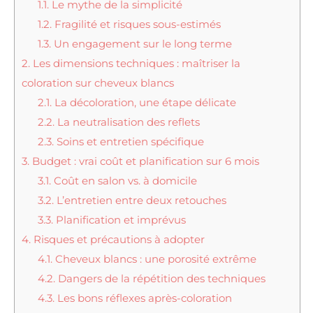
1.1.
Le mythe de la simplicité
1.2.
Fragilité et risques sous-estimés
1.3.
Un engagement sur le long terme
2.
Les dimensions techniques : maîtriser la
coloration sur cheveux blancs
2.1.
La décoloration, une étape délicate
2.2.
La neutralisation des reflets
2.3.
Soins et entretien spécifique
3.
Budget : vrai coût et planification sur 6 mois
3.1.
Coût en salon vs. à domicile
3.2.
L’entretien entre deux retouches
3.3.
Planification et imprévus
4.
Risques et précautions à adopter
4.1.
Cheveux blancs : une porosité extrême
4.2.
Dangers de la répétition des techniques
4.3.
Les bons réflexes après-coloration