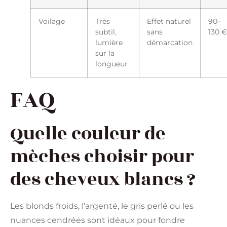
Voilage
Très
Effet naturel
90–
subtil,
sans
130 €
lumière
démarcation
sur la
longueur
FAQ
Quelle couleur de
mèches choisir pour
des cheveux blancs ?
Les blonds froids, l’argenté, le gris perlé ou les
nuances cendrées sont idéaux pour fondre