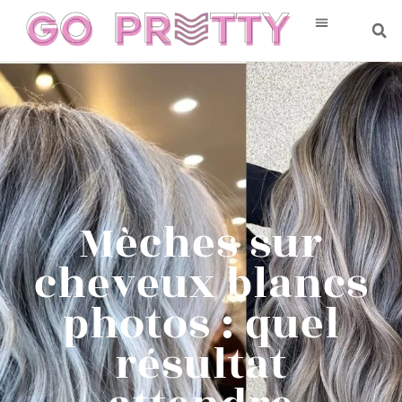
Mèches sur
cheveux blancs
photos : quel
résultat