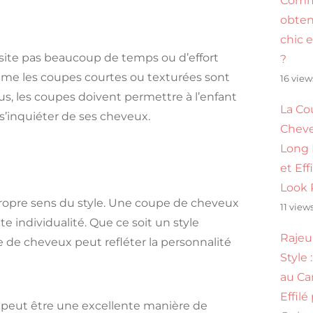
Com
obten
chic 
site pas beaucoup de temps ou d’effort
?
mme les coupes courtes ou texturées sont
16 view
 plus, les coupes doivent permettre à l’enfant
La Co
 s’inquiéter de ses cheveux.
Cheve
Long
et Eff
Look 
ropre sens du style. Une coupe de cheveux
11 view
 individualité. Que ce soit un style
Rajeu
 de cheveux peut refléter la personnalité
Style
au Ca
Effilé
 peut être une excellente manière de