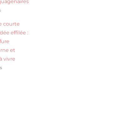
uagénaires
s
 courte
ée effilée :
ffure
rne et
 à vivre
s