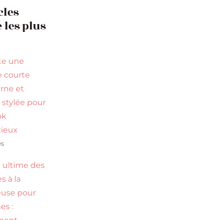
cles
 les plus
te une
 courte
rne et
 stylée pour
ok
ieux
ws
 ultime des
s à la
use pour
s :