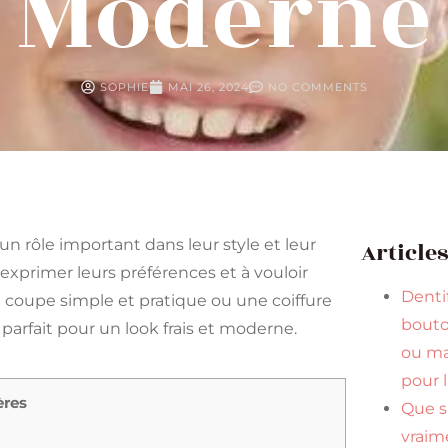
Moderne
SOPHIE
MAI 26, 2024
NO COMMENTS
 rôle important dans leur style et leur
Article
exprimer leurs préférences et à vouloir
Dentif
 coupe simple et pratique ou une coiffure
bouto
 parfait pour un look frais et moderne.
ou ma
pour 
ères
Que s
vraim