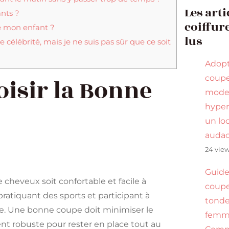
Les arti
ants ?
coiffure
e mon enfant ?
lus
élébrité, mais je ne suis pas sûr que ce soit
Adop
coupe
isir la Bonne
mode
hyper
un lo
audac
24 vie
Guide
e cheveux soit confortable et facile à
coupe
pratiquant des sports et participant à
tonde
que. Une bonne coupe doit minimiser le
femme
nt robuste pour rester en place tout au