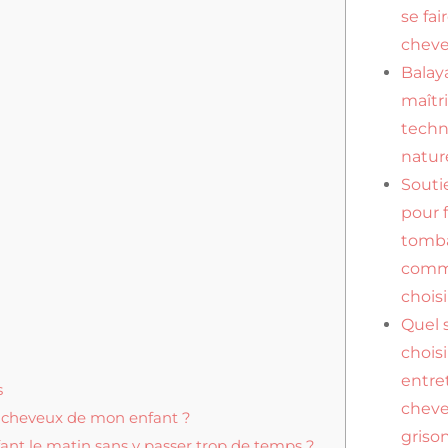
se fai
cheve
Balaya
maîtr
tech
natur
Souti
pour f
tomba
comme
choisi
Quel
chois
entre
s
chev
es cheveux de mon enfant ?
griso
ant le matin sans y passer trop de temps ?