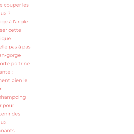
re couper les
ux ?
ge à l’argile :
iser cette
nique
elle pas à pas
en-gorge
orte poitrine
nte :
nt bien le
r
 shampoing
ir pour
tenir des
eux
nnants