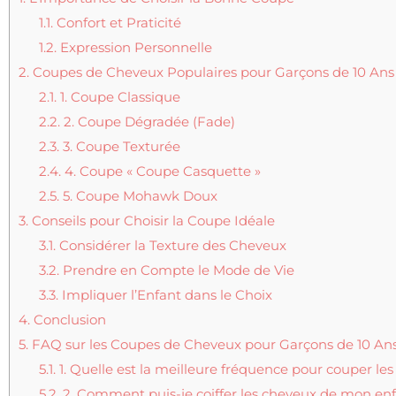
1.1.
Confort et Praticité
1.2.
Expression Personnelle
2.
Coupes de Cheveux Populaires pour Garçons de 10 Ans
2.1.
1. Coupe Classique
2.2.
2. Coupe Dégradée (Fade)
2.3.
3. Coupe Texturée
2.4.
4. Coupe « Coupe Casquette »
2.5.
5. Coupe Mohawk Doux
3.
Conseils pour Choisir la Coupe Idéale
3.1.
Considérer la Texture des Cheveux
3.2.
Prendre en Compte le Mode de Vie
3.3.
Impliquer l’Enfant dans le Choix
4.
Conclusion
5.
FAQ sur les Coupes de Cheveux pour Garçons de 10 An
5.1.
1. Quelle est la meilleure fréquence pour couper l
5.2.
2. Comment puis-je coiffer les cheveux de mon enf