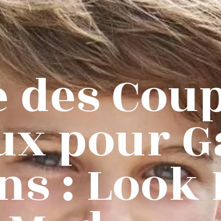
 des Cou
ux pour G
ns : Look 