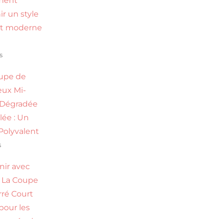
ment
ir un style
et moderne
s
upe de
ux Mi-
 Dégradée
ilée : Un
Polyvalent
s
nir avec
 : La Coupe
rré Court
 pour les