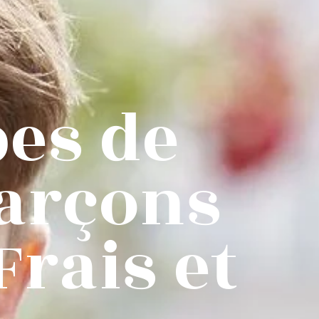
pes de
arçons
Frais et