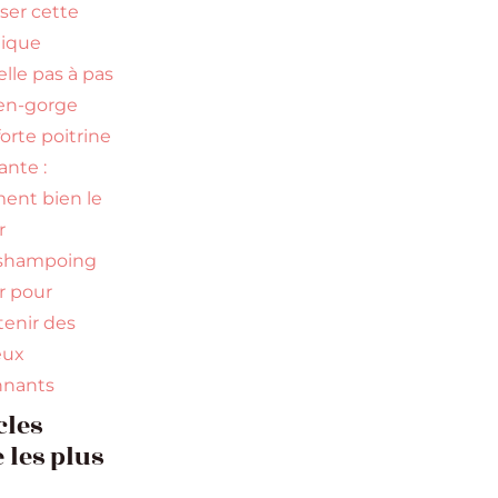
iser cette
nique
elle pas à pas
en-gorge
orte poitrine
nte :
nt bien le
r
 shampoing
ir pour
tenir des
eux
nnants
cles
e les plus