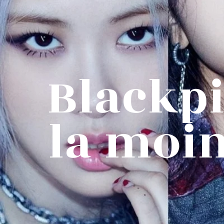
Blackpi
la moin