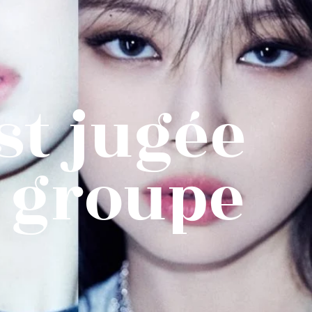
st jugée
u groupe