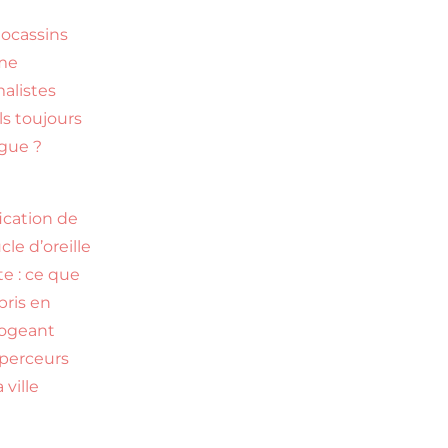
ocassins
me
alistes
ls toujours
gue ?
fication de
cle d’oreille
te : ce que
ppris en
rogeant
perceurs
 ville