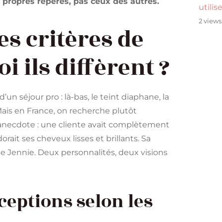
s propres repères, pas ceux des autres.
utilis
2 views
es critères de
i ils diffèrent ?
’un séjour pro : là-bas, le teint diaphane, la
Mais en France, on recherche plutôt
e anecdote : une cliente avait complètement
orait ses cheveux lisses et brillants. Sa
 de Jennie. Deux personnalités, deux visions
ceptions selon les