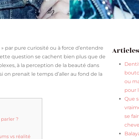
k » par pure curiosité ou à force d’entendre
Article
cette question se cachent bien plus que de
Dentif
lexes, à la perception de la beauté dans
bouto
si on prenait le temps d’aller au fond de la
ou ma
pour 
Que s
vraim
se fai
parler ?
cheve
Balaya
ums vs réalité