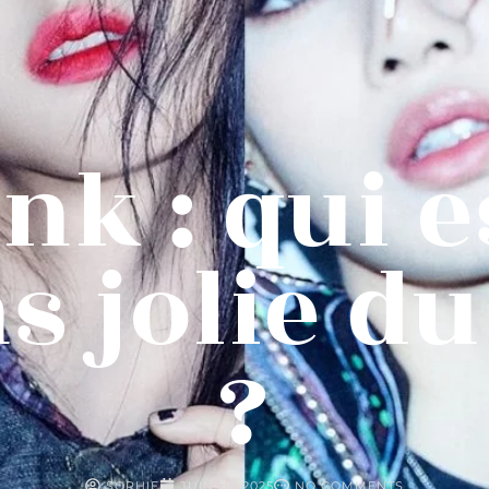
nk : qui e
s jolie d
?
SOPHIE
JUIN 24, 2025
NO COMMENTS