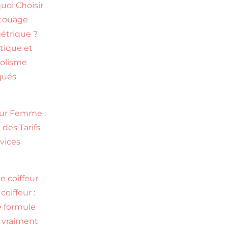
uoi Choisir
touage
trique ?
tique et
olisme
qués
eur Femme :
 des Tarifs
rvices
e coiffeur
coiffeur :
e formule
l vraiment