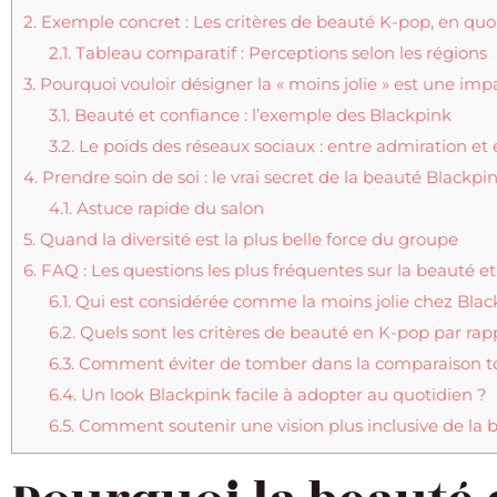
2.
Exemple concret : Les critères de beauté K-pop, en quoi 
2.1.
Tableau comparatif : Perceptions selon les régions
3.
Pourquoi vouloir désigner la « moins jolie » est une imp
3.1.
Beauté et confiance : l’exemple des Blackpink
3.2.
Le poids des réseaux sociaux : entre admiration et 
4.
Prendre soin de soi : le vrai secret de la beauté Blackpi
4.1.
Astuce rapide du salon
5.
Quand la diversité est la plus belle force du groupe
6.
FAQ : Les questions les plus fréquentes sur la beauté e
6.1.
Qui est considérée comme la moins jolie chez Blac
6.2.
Quels sont les critères de beauté en K-pop par rapp
6.3.
Comment éviter de tomber dans la comparaison t
6.4.
Un look Blackpink facile à adopter au quotidien ?
6.5.
Comment soutenir une vision plus inclusive de la 