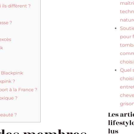
maîtr
ils diffèrent ?
tech
natur
asse ?
Souti
pour f
excès
tomba
nk
comme
choisi
Quel
t Blackpink
chois
kpink ?
entre
ort à la France ?
chev
oxique ?
griso
Les arti
beauté ?
lifestyl
lus