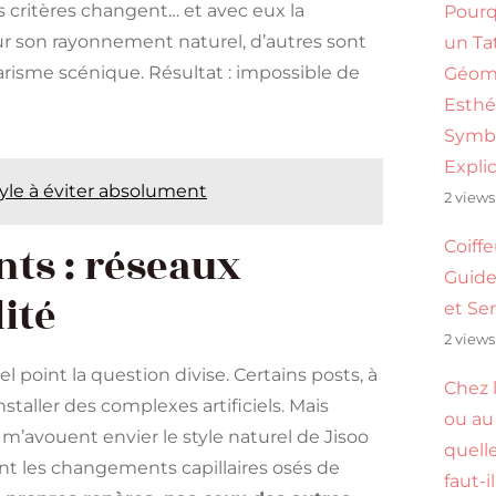
es critères changent… et avec eux la
Pourq
ur son rayonnement naturel, d’autres sont
un Ta
harisme scénique. Résultat : impossible de
Géomé
Esthé
Symb
Expli
yle à éviter absolument
2 views
Coiff
nts : réseaux
Guide
ité
et Se
2 views
l point la question divise. Certains posts, à
Chez l
installer des complexes artificiels. Mais
ou au 
’avouent envier le style naturel de Jisoo
quell
rent les changements capillaires osés de
faut-i