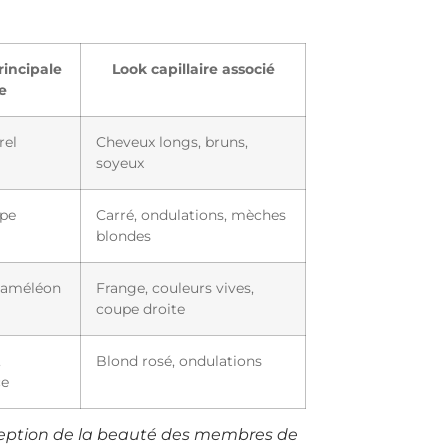
rincipale
Look capillaire associé
e
rel
Cheveux longs, bruns,
soyeux
upe
Carré, ondulations, mèches
blondes
caméléon
Frange, couleurs vives,
coupe droite
,
Blond rosé, ondulations
ce
rception de la beauté des membres de