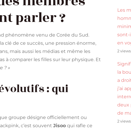
 des membres
Les m
nt parler ?
hom
minim
sont-i
and phénomène venu de Corée du Sud.
en vo
 à la clé de ce succès, une pression énorme,
ns, mais aussi les médias et même les
2 views
s à comparer les filles sur leur physique. Et
Signi
e ? »
la bou
a droi
volutifs : qui
j’ai a
inter
deux 
de ma
haque groupe désigne officiellement ou
2 views
lackpink, c’est souvent
Jisoo
qui rafle ce