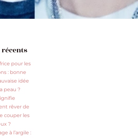
s récents
rice pour les
ns : bonne
uvaise idée
la peau ?
ignifie
ent rêver de
re couper les
ux ?
ge à l’argile :