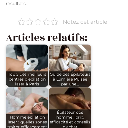
résultats.
Notez cet article
Articles relatifs:
Top 5 des meilleurs
Guide des Épilateurs
centres d'épilation
à Lumière Pulsée
laser à Paris
par une…
Épilateur dos
Homme epilation
homme : prix,
laser : quelles zones
efficacité et conseils
traiter efficacement
d’achat