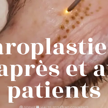
roplastie 
après et a
patients
SOPHIE
MAI 30, 2026
NO COMMENTS