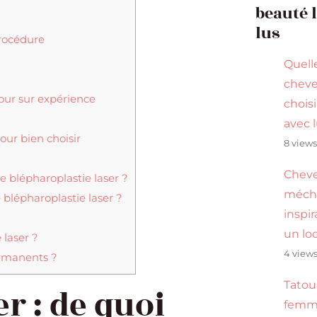
beauté 
lus
procédure
Quell
cheve
tour sur expérience
choisi
avec 
our bien choisir
8 view
Cheve
e blépharoplastie laser ?
méché
blépharoplastie laser ?
inspi
un lo
 laser ?
4 view
permanents ?
Tatou
r : de quoi
femme