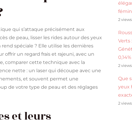
éléga
?
fémin
2 views
hétique qui s’attaque précisément aux
Rouss
xcès de peau, lisser les rides autour des yeux
Verts 
rend spéciale ? Elle utilise les dernières
Génét
offrir un regard frais et rajeuni, avec un
0,14%
ue, comparer cette technique avec la
2 views
érence nette : un laser qui découpe avec une
Que s
ignements, et souvent permet une
yeux 
up de votre type de peau et des réglages
exac
2 views
s et leurs