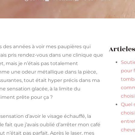
ès des années à voir mes paupières qui
Article
ais pris rendez-vous dans une clinique que
Souti
net, mais je n’étais pas totalement
pour f
omme une odeur métallique dans la pièce,
tomba
urantes, tout était hyper précis dans ma
comme
ne sensation glacée, à la limite du
choisi
raiment prête pour ça ?
Quel
chois
sensation d’avoir le visage échauffé, la
entre
 fait que j’avais oublié d’arrêter mon café
chev
 n’était pas parfait. Après le laser, mes