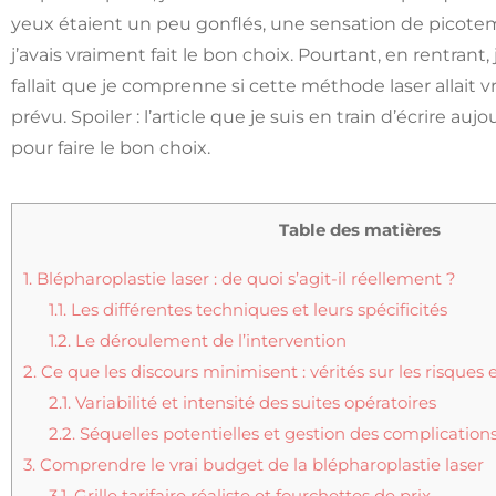
yeux étaient un peu gonflés, une sensation de picotem
j’avais vraiment fait le bon choix. Pourtant, en rentrant
fallait que je comprenne si cette méthode laser allai
prévu. Spoiler : l’article que je suis en train d’écrire a
pour faire le bon choix.
Table des matières
1.
Blépharoplastie laser : de quoi s’agit-il réellement ?
1.1.
Les différentes techniques et leurs spécificités
1.2.
Le déroulement de l’intervention
2.
Ce que les discours minimisent : vérités sur les risques 
2.1.
Variabilité et intensité des suites opératoires
2.2.
Séquelles potentielles et gestion des complication
3.
Comprendre le vrai budget de la blépharoplastie laser
3.1.
Grille tarifaire réaliste et fourchettes de prix