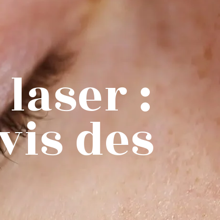
laser :
vis des