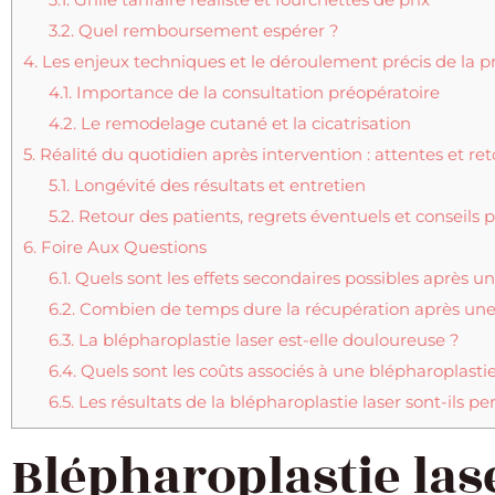
3.2.
Quel remboursement espérer ?
4.
Les enjeux techniques et le déroulement précis de la 
4.1.
Importance de la consultation préopératoire
4.2.
Le remodelage cutané et la cicatrisation
5.
Réalité du quotidien après intervention : attentes et re
5.1.
Longévité des résultats et entretien
5.2.
Retour des patients, regrets éventuels et conseils p
6.
Foire Aux Questions
6.1.
Quels sont les effets secondaires possibles après un
6.2.
Combien de temps dure la récupération après une 
6.3.
La blépharoplastie laser est-elle douloureuse ?
6.4.
Quels sont les coûts associés à une blépharoplastie
6.5.
Les résultats de la blépharoplastie laser sont-ils 
Blépharoplastie lase