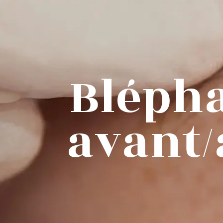
Blépha
avant/