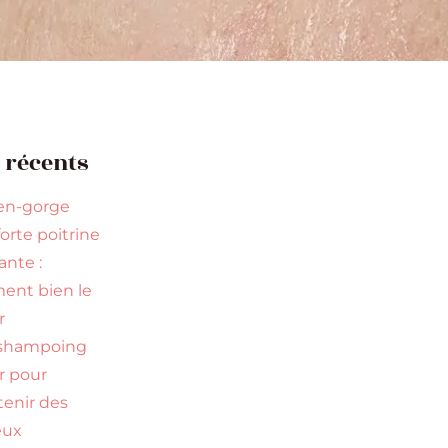
s récents
en-gorge
orte poitrine
nte :
nt bien le
r
 shampoing
ir pour
tenir des
eux