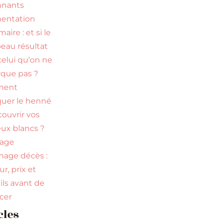
nnants
entation
ire : et si le
beau résultat
celui qu’on ne
que pas ?
ment
quer le henné
couvrir vos
ux blancs ?
uage
age décès :
r, prix et
ils avant de
ncer
cles