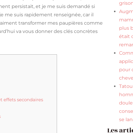
griso
ent persistait, et je me suis demandé si
Augm
, je me suis rapidement renseignée, car il
mamma
t vraiment transformer mes paupières comme
plus 
ujourd’hui va vous donner des clés concrètes
était 
remar
Com
appli
pour 
cheve
Tato
homm
et effets secondaires
douleu
conse
s
se la
Les arti