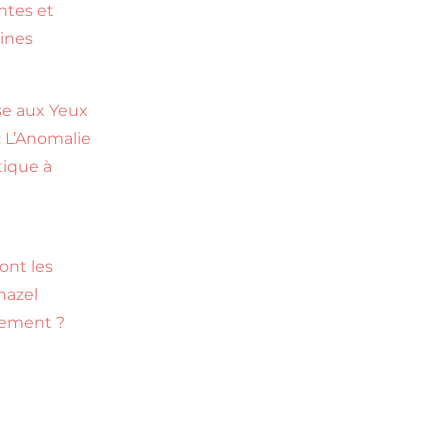
ntes et
ines
e aux Yeux
: L’Anomalie
ique à
ont les
hazel
tement ?