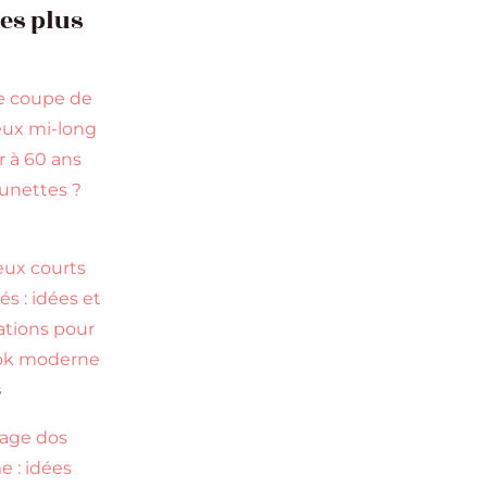
les plus
e coupe de
ux mi-long
r à 60 ans
lunettes ?
s
ux courts
s : idées et
rations pour
ok moderne
s
age dos
 : idées