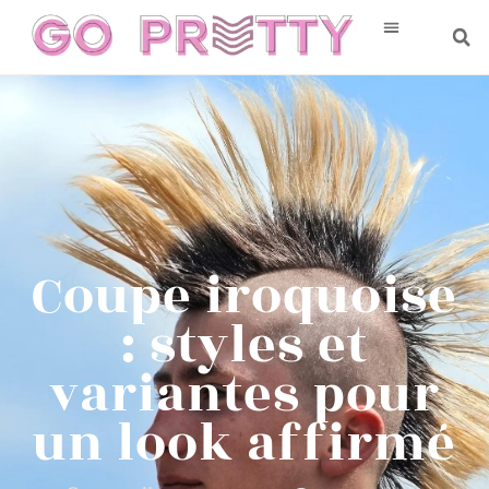
Coupe iroquoise
: styles et
variantes pour
un look affirmé