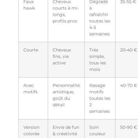
Faux
Cheveux
Dégradé
35-55 €
hawk
courts à mi-
à
longs,
rafraîchir
profils pros
toutes les
4-5
semaines
Courte
Cheveux
Très
20-40 €
fins, vie
simple,
active
tous les
mois
Avec
Personnalité
Rasage
40-70 €
motifs
artistique,
motifs
goût du
toutes les
détail
2
semaines
Version
Envie de fun
Soin
50-90 €
colorée
& créativité
couleur