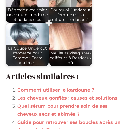
Dégradé avec trait :
Pourquoi l’undercut
une coupe moderne
femme est la
et audacieuse…
coiffure tendance à…
La Coupe Undercut
moderne pour
Meilleurs visagistes-
Femme : Entre
coiffeurs à Bordeaux
Audace…
: où…
Articles similaires :
Comment utiliser le kardoune ?
Les cheveux gonflés : causes et solutions
Quel sérum pour prendre soin de ses
cheveux secs et abîmés ?
Guide pour retrouver ses boucles après un