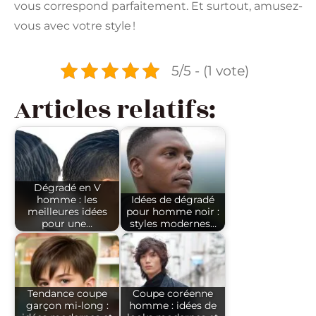
vous correspond parfaitement. Et surtout, amusez-
vous avec votre style !
5/5 - (1 vote)
Articles relatifs:
Dégradé en V
homme : les
Idées de dégradé
meilleures idées
pour homme noir :
pour une…
styles modernes…
Tendance coupe
Coupe coréenne
garçon mi-long :
homme : idées de