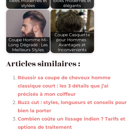
idées modernes et
looks modernes et
stylées
élégants
Coupe Casquette
Coupe Homme Mi-
pour Hommes :
Long Dégradé : Les
Avantages et
Meilleurs Styles
Inconvénients
Articles similaires :
Réussir sa coupe de cheveux homme
classique court : les 3 détails que j’ai
précisés à mon coiffeur
Buzz cut : styles, longueurs et conseils pour
bien la porter
Combien coûte un lissage indien ? Tarifs et
options de traitement