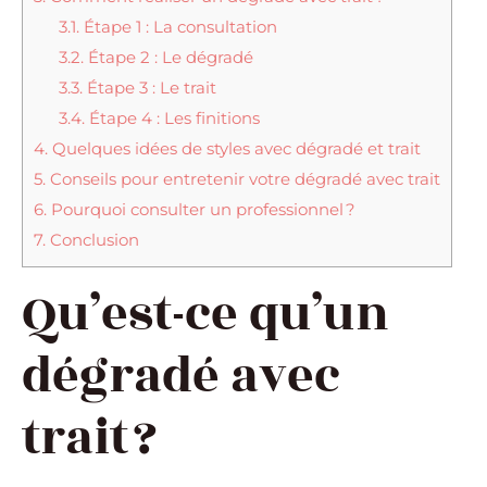
3.1.
Étape 1 : La consultation
3.2.
Étape 2 : Le dégradé
3.3.
Étape 3 : Le trait
3.4.
Étape 4 : Les finitions
4.
Quelques idées de styles avec dégradé et trait
5.
Conseils pour entretenir votre dégradé avec trait
6.
Pourquoi consulter un professionnel ?
7.
Conclusion
Qu’est-ce qu’un
dégradé avec
trait ?