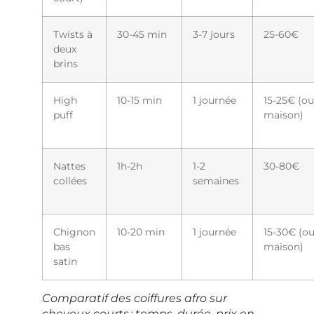
Twists à
30-45 min
3-7 jours
25-60€
deux
brins
High
10-15 min
1 journée
15-25€ (ou
puff
maison)
Nattes
1h-2h
1-2
30-80€
collées
semaines
Chignon
10-20 min
1 journée
15-30€ (o
bas
maison)
satin
Comparatif des coiffures afro sur
cheveux courts : temps, durée, prix en