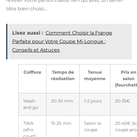
révéler votre personnalité rien qu’avec un serre-
tête bien choisi…
Lisez aussi :
Comment Choisir la Frange
Parfaite pour Votre Coupe Mi-Longue :
Conseils et Astuces
Coiffure
Temps de
Tenue
Prix en
réalisation
moyenne
salon
(fourchet
Wash
20-30 min
1-2 jours
20-35€
and go
TWA
15-25 min
Selon la
20-40€ (si
(afro
coupe
coupe pro
court)