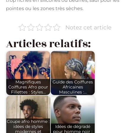
trop riches en silicones ou beurres, sauf pour les
pointes ou les zones très sèches.
Notez cet article
Articles relatifs:
Magnifiques
Guide des Coiffures
Coiffures Afro pour
Africaines
Fillettes : Styles…
Masculines :…
Coupe afro homme :
idées de styles
Idées de dégradé
modernes et
pour homme noir :