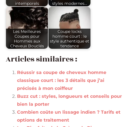
intemporels
styles modernes…
Les Meilleures
Coupe locks
Coupes pour
homme court : le
Hommes aux
style authentique et
Cheveux Bouclés
tendance
Articles similaires :
Réussir sa coupe de cheveux homme
classique court : les 3 détails que j’ai
précisés à mon coiffeur
Buzz cut : styles, longueurs et conseils pour
bien la porter
Combien coûte un lissage indien ? Tarifs et
options de traitement