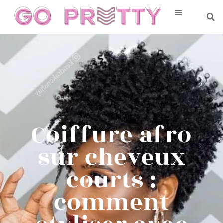
Coiffure afro
sur cheveux
courts :
comment