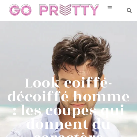
Look coiffé-
décoiffé homme
: les coupes qui
donnent du