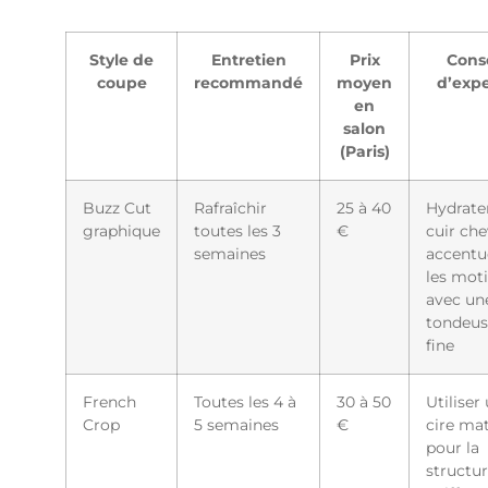
Style de
Entretien
Prix
Conse
coupe
recommandé
moyen
d’expe
en
salon
(Paris)
Buzz Cut
Rafraîchir
25 à 40
Hydrater
graphique
toutes les 3
€
cuir che
semaines
accentu
les moti
avec un
tondeus
fine
French
Toutes les 4 à
30 à 50
Utiliser
Crop
5 semaines
€
cire ma
pour la
structur