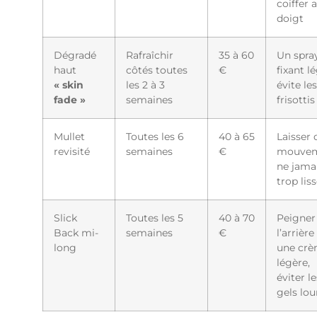
coiffer 
doigt
Dégradé
Rafraîchir
35 à 60
Un spra
haut
côtés toutes
€
fixant l
« skin
les 2 à 3
évite les
fade »
semaines
frisottis
Mullet
Toutes les 6
40 à 65
Laisser 
revisité
semaines
€
mouvem
ne jama
trop lis
Slick
Toutes les 5
40 à 70
Peigner
Back mi-
semaines
€
l’arrièr
long
une cr
légère,
éviter le
gels lou