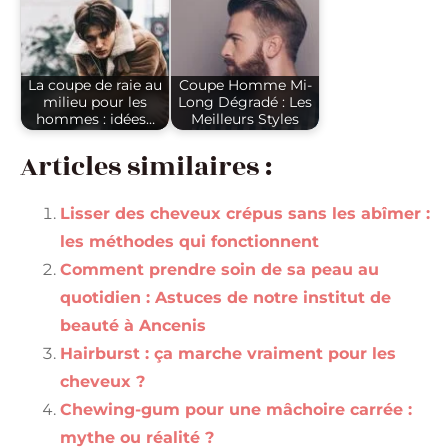
La coupe de raie au
Coupe Homme Mi-
milieu pour les
Long Dégradé : Les
hommes : idées…
Meilleurs Styles
Articles similaires :
Lisser des cheveux crépus sans les abîmer :
les méthodes qui fonctionnent
Comment prendre soin de sa peau au
quotidien : Astuces de notre institut de
beauté à Ancenis
Hairburst : ça marche vraiment pour les
cheveux ?
Chewing-gum pour une mâchoire carrée :
mythe ou réalité ?