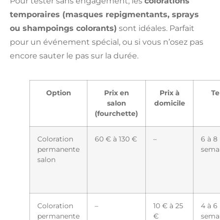
Pour tester sans engagement, les
colorations
temporaires (masques repigmentants, sprays
ou shampoings colorants)
sont idéales. Parfait
pour un événement spécial, ou si vous n’osez pas
encore sauter le pas sur la durée.
Option
Prix en
Prix à
Te
salon
domicile
(fourchette)
Coloration
60 € à 130 €
–
6 à 8
permanente
sema
salon
Coloration
–
10 € à 25
4 à 6
permanente
€
sema