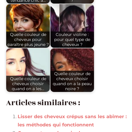
tendance chic à…
?
Quelle couleur de
Couleur violine :
cheveux pour
pour quel type de
paraître plus jeune ?
cheveux ?
Quelle couleur de
Quelle couleur de
cheveux choisir
cheveux choisir
quand on a la peau
quand on a les…
noire ?
Articles similaires :
Lisser des cheveux crépus sans les abîmer :
les méthodes qui fonctionnent