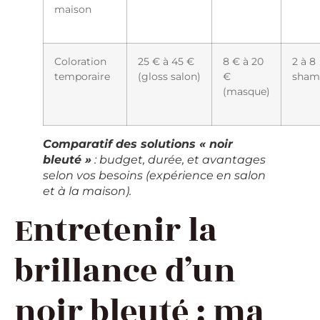
maison
Coloration
25 € à 45 €
8 € à 20
2 à 8
temporaire
(gloss salon)
€
sham
(masque)
Comparatif des solutions « noir
bleuté »
: budget, durée, et avantages
selon vos besoins (expérience en salon
et à la maison).
Entretenir la
brillance d’un
noir bleuté : ma