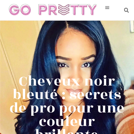
Cheveux noir
bleuté : secrets
de pro pour une
couleur