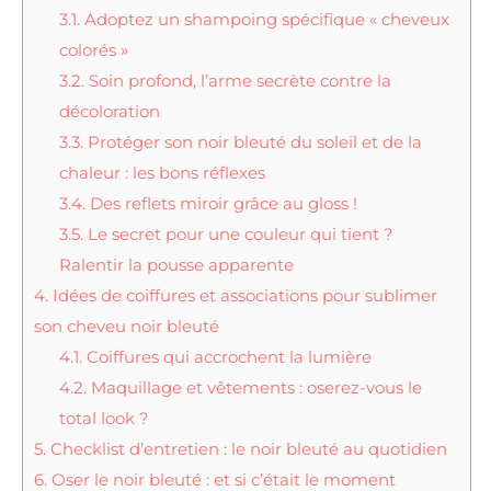
3.1.
Adoptez un shampoing spécifique « cheveux
colorés »
3.2.
Soin profond, l’arme secrète contre la
décoloration
3.3.
Protéger son noir bleuté du soleil et de la
chaleur : les bons réflexes
3.4.
Des reflets miroir grâce au gloss !
3.5.
Le secret pour une couleur qui tient ?
Ralentir la pousse apparente
4.
Idées de coiffures et associations pour sublimer
son cheveu noir bleuté
4.1.
Coiffures qui accrochent la lumière
4.2.
Maquillage et vêtements : oserez-vous le
total look ?
5.
Checklist d’entretien : le noir bleuté au quotidien
6.
Oser le noir bleuté : et si c’était le moment