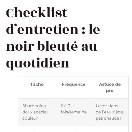
Checklist
d’entretien : le
noir bleuté au
quotidien
Tâche
Fréquence
Astuce de
pro
Shampoing
2 à 3
Lavez dans
doux spécial
fois/semaine
de l’eau tiède,
couleur
pas chaude !