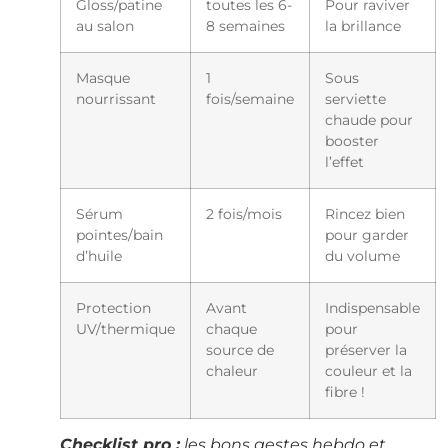
Gloss/patine
toutes les 6-
Pour raviver
au salon
8 semaines
la brillance
Masque
1
Sous
nourrissant
fois/semaine
serviette
chaude pour
booster
l’effet
Sérum
2 fois/mois
Rincez bien
pointes/bain
pour garder
d’huile
du volume
Protection
Avant
Indispensable
UV/thermique
chaque
pour
source de
préserver la
chaleur
couleur et la
fibre !
Checklist pro :
les bons gestes hebdo et