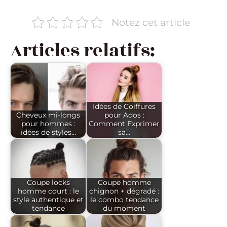
Notez cet article
Articles relatifs:
Idées de Coiffures
Cheveux mi-longs
pour Ados :
pour hommes :
Comment Exprimer
idées de styles…
sa…
Coupe locks
Coupe homme
homme court : le
chignon + dégradé :
style authentique et
le combo tendance
tendance
du moment