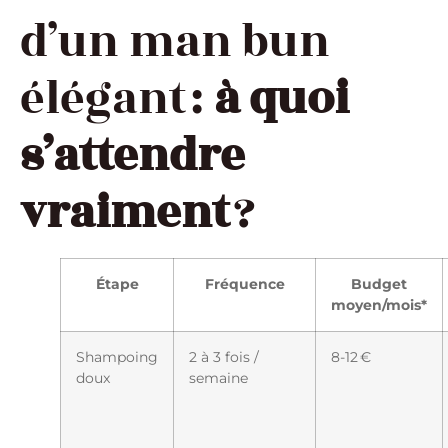
d’un man bun
élégant :
à quoi
s’attendre
vraiment
?
Étape
Fréquence
Budget
moyen/mois*
Shampoing
2 à 3 fois /
8-12 €
doux
semaine