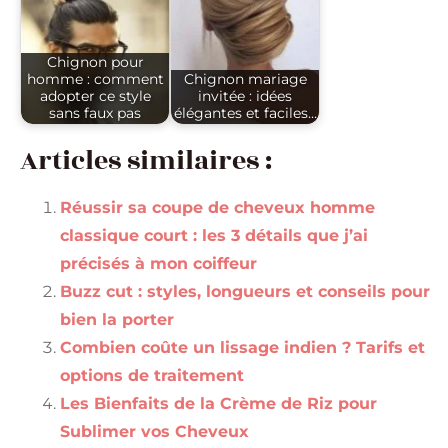
Chignon pour
homme : comment
Chignon mariage
adopter ce style
invitée : idées
sans faux pas
élégantes et faciles…
Articles similaires :
Réussir sa coupe de cheveux homme
classique court : les 3 détails que j’ai
précisés à mon coiffeur
Buzz cut : styles, longueurs et conseils pour
bien la porter
Combien coûte un lissage indien ? Tarifs et
options de traitement
Les Bienfaits de la Crème de Riz pour
Sublimer vos Cheveux