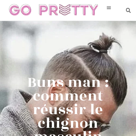
Buns man :
comment
réussir le
chignon