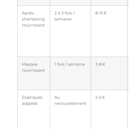
Après-
2 à 3 fois /
8-15 €
shampoing
semaine
nourrissant
Masque
1 fois / semaine
3-8 €
nourrissant
Élastiques
Au
2-5 €
adaptés
renouvellement