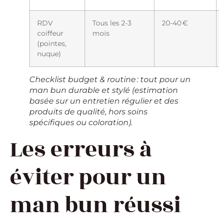
RDV
Tous les 2-3
20-40 €
coiffeur
mois
(pointes,
nuque)
Checklist budget & routine : tout pour un
man bun durable et stylé (estimation
basée sur un entretien régulier et des
produits de qualité, hors soins
spécifiques ou coloration).
Les erreurs à
éviter pour un
man bun réussi