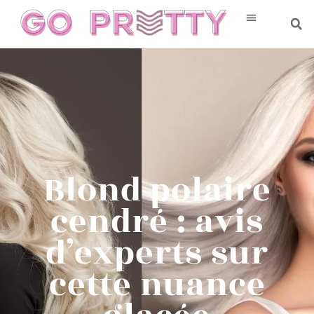
Blond polaire
cendré : avis
d’experts sur
cette nuance