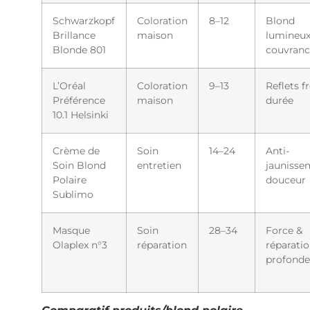
Schwarzkopf
Coloration
8–12
Blond
Brillance
maison
lumineux
Blonde 801
couvranc
L’Oréal
Coloration
9–13
Reflets fr
Préférence
maison
durée
10.1 Helsinki
Crème de
Soin
14–24
Anti-
Soin Blond
entretien
jaunisse
Polaire
douceur
Sublimo
Masque
Soin
28–34
Force &
Olaplex n°3
réparation
réparati
profonde