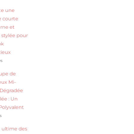
te une
 courte
rne et
 stylée pour
ok
ieux
ws
upe de
ux Mi-
 Dégradée
ilée : Un
Polyvalent
s
 ultime des