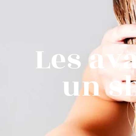
Les ava
un s