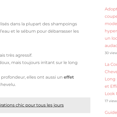
Adop
coupe
mode
lisés dans la plupart des shampoings
hyper
l’eau et le sébum pour débarrasser les
un lo
audac
30 vie
ais très agressif.
oux, mais toujours irritant sur le long
La Co
Cheve
 profondeur, elles ont aussi un
effet
Long
 chevelu.
et Eff
Look 
17 view
rations chic pour tous les jours
Guide