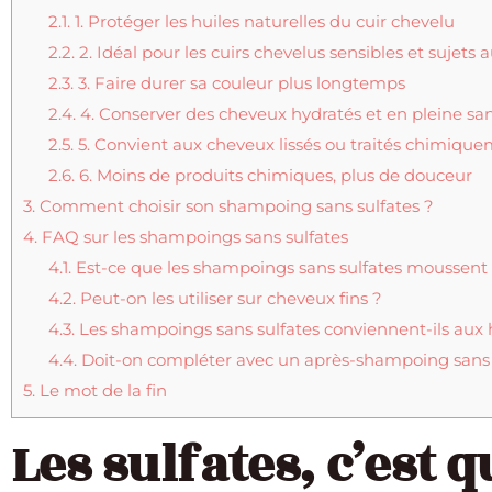
2.1.
1. Protéger les huiles naturelles du cuir chevelu
2.2.
2. Idéal pour les cuirs chevelus sensibles et sujet
2.3.
3. Faire durer sa couleur plus longtemps
2.4.
4. Conserver des cheveux hydratés et en pleine sa
2.5.
5. Convient aux cheveux lissés ou traités chimiqu
2.6.
6. Moins de produits chimiques, plus de douceur
3.
Comment choisir son shampoing sans sulfates ?
4.
FAQ sur les shampoings sans sulfates
4.1.
Est-ce que les shampoings sans sulfates moussent
4.2.
Peut-on les utiliser sur cheveux fins ?
4.3.
Les shampoings sans sulfates conviennent-ils au
4.4.
Doit-on compléter avec un après-shampoing sans 
5.
Le mot de la fin
Les sulfates, c’est