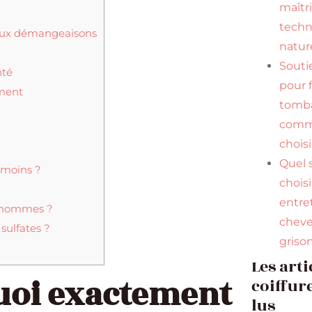
maîtr
tech
s aux démangeaisons
natur
Souti
nté
pour f
ement
tomba
comme
choisi
Quel
 moins ?
chois
entre
x hommes ?
chev
sulfates ?
griso
Les arti
 quoi exactement
coiffure
lus