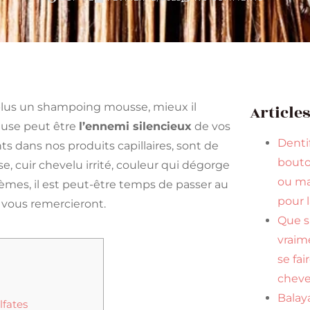
plus un shampoing mousse, mieux il
Article
reuse peut être
l’ennemi silencieux
de vos
Dentif
s dans nos produits capillaires, sont de
bouto
, cuir chevelu irrité, couleur qui dégorge
ou ma
lèmes, il est peut-être temps de passer au
pour 
 vous remercieront.
Que s
vraim
se fai
cheve
Balaya
lfates