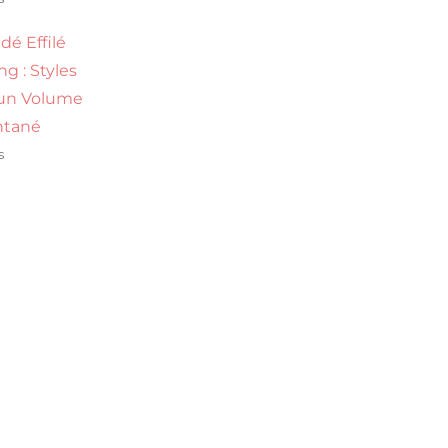
dé Effilé
g : Styles
un Volume
ntané
s