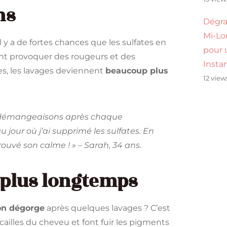
ns
Dégra
Mi-Lon
l y a de fortes chances que les sulfates en
pour 
ent provoquer des rougeurs et des
Insta
es, les lavages deviennent
beaucoup plus
12 view
s démangeaisons après chaque
 jour où j’ai supprimé les sulfates. En
ouvé son calme ! » – Sarah, 34 ans.
r plus longtemps
ion dégorge
après quelques lavages ? C’est
cailles du cheveu et font fuir les pigments