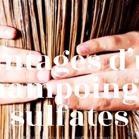
ntages d’
hampoing
sulfates
SOPHIE
FÉVRIER 12, 2025
NO COMMENTS