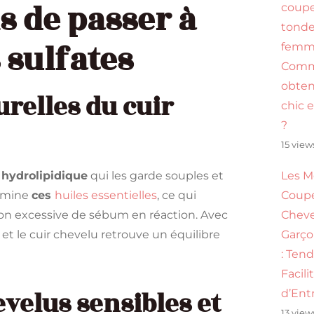
s de passer à
coupe
tonde
sulfates
femme
Com
obten
urelles du cuir
chic 
?
15 view
 hydrolipidique
qui les garde souples et
Les M
limine
ces
huiles essentielles
, ce qui
Coup
on excessive de sébum en réaction. Avec
Chev
, et le cuir chevelu retrouve un équilibre
Garço
: Ten
Facili
evelus sensibles et
d’Ent
13 view