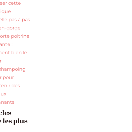
iser cette
nique
elle pas à pas
en-gorge
orte poitrine
nte :
nt bien le
r
 shampoing
ir pour
tenir des
eux
nnants
cles
 les plus