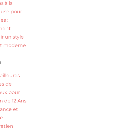
s à la
use pour
s :
ment
ir un style
et moderne
s
eilleures
es de
eux pour
n de 12 Ans
dance et
té
retien
s