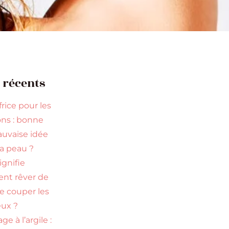
s récents
rice pour les
ns : bonne
uvaise idée
la peau ?
ignifie
ent rêver de
re couper les
ux ?
ge à l’argile :