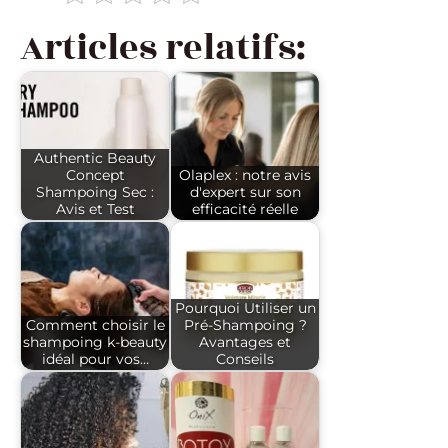
Articles relatifs:
Authentic Beauty
Concept
Olaplex : notre avis
Shampoing Sec :
d'expert sur son
Avis et Test
efficacité réelle
Pourquoi Utiliser un
Comment choisir le
Pré-Shampoing ?
shampoing k-beauty
Avantages et
idéal pour vos…
Conseils