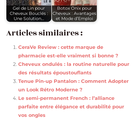
Gel de Lin pour
Botox Onix pour
Cheveux Bouclés :
Cheveux : Avantages
Une Solution…
et Mode d’Emploi
Articles similaires :
CeraVe Review : cette marque de
pharmacie est-elle vraiment si bonne ?
Cheveux ondulés : la routine naturelle pour
des résultats époustouflants
Tenue Pin-up Pantalon : Comment Adopter
un Look Rétro Moderne ?
Le semi-permanent French : l’alliance
parfaite entre élégance et durabilité pour
vos ongles